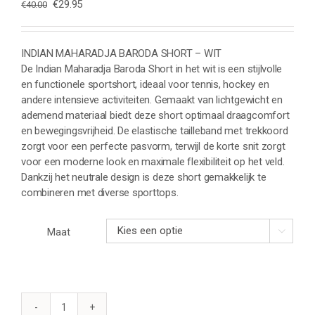
Oorspronkelijke
Huidige
€
29.95
€
40.00
prijs
prijs
was:
is:
€40.00.
€29.95.
INDIAN MAHARADJA BARODA SHORT – WIT
De Indian Maharadja Baroda Short in het wit is een stijlvolle
en functionele sportshort, ideaal voor tennis, hockey en
andere intensieve activiteiten. Gemaakt van lichtgewicht en
ademend materiaal biedt deze short optimaal draagcomfort
en bewegingsvrijheid. De elastische tailleband met trekkoord
zorgt voor een perfecte pasvorm, terwijl de korte snit zorgt
voor een moderne look en maximale flexibiliteit op het veld.
Dankzij het neutrale design is deze short gemakkelijk te
combineren met diverse sporttops.
Maat

INDIAN