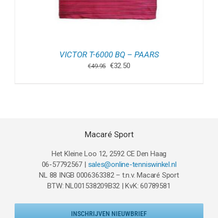
VICTOR T-6000 BQ – PAARS
Oorspronkelijke
Huidige
€
32.50
€
49.95
prijs
prijs
was:
is:
€49.95.
€32.50.
Macaré Sport
Het Kleine Loo 12, 2592 CE Den Haag
06-57792567 |
sales@online-tenniswinkel.nl
NL 88 INGB 0006363382 – t.n.v. Macaré Sport
BTW: NL001538209B32 | KvK: 60789581
INSCHRIJVEN NIEUWBRIEF