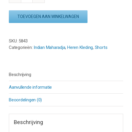
MAHARADJA
BARODA
TOEVOEGEN AAN WINKELWAGEN
SHORT
–
WIT
aantal
SKU:
5843
Categorieën:
Indian Maharadja
,
Heren Kleding
,
Shorts
Beschrijving
Aanvullende informatie
Beoordelingen (0)
Beschrijving