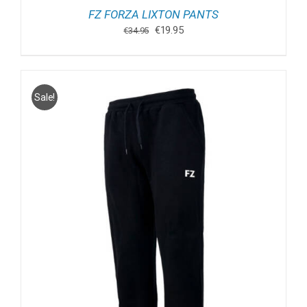
FZ FORZA LIXTON PANTS
Oorspronkelijke
Huidige
€
19.95
€
34.95
prijs
prijs
was:
is:
€34.95.
€19.95.
Sale!