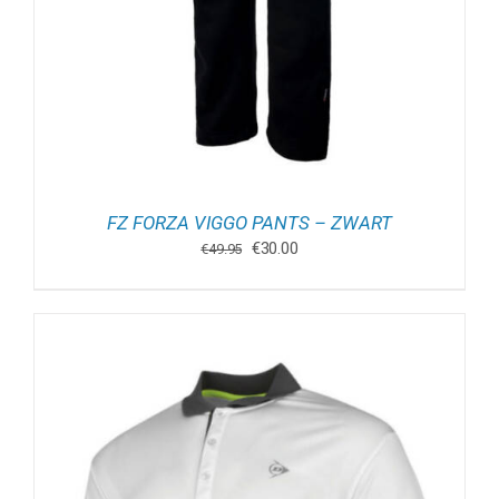
FZ FORZA VIGGO PANTS – ZWART
Oorspronkelijke
Huidige
€
30.00
€
49.95
prijs
prijs
was:
is:
€49.95.
€30.00.