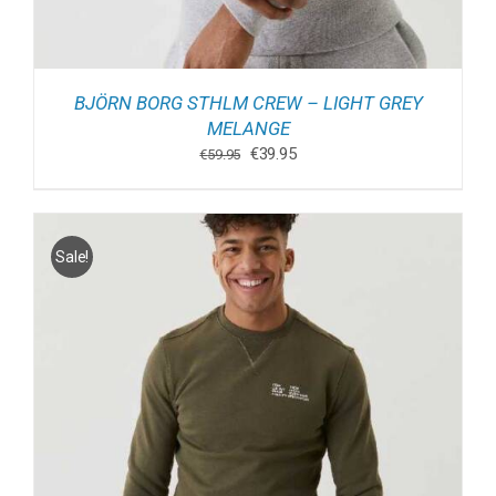
BJÖRN BORG STHLM CREW – LIGHT GREY
MELANGE
Oorspronkelijke
Huidige
€
39.95
€
59.95
prijs
prijs
was:
is:
€59.95.
€39.95.
Sale!