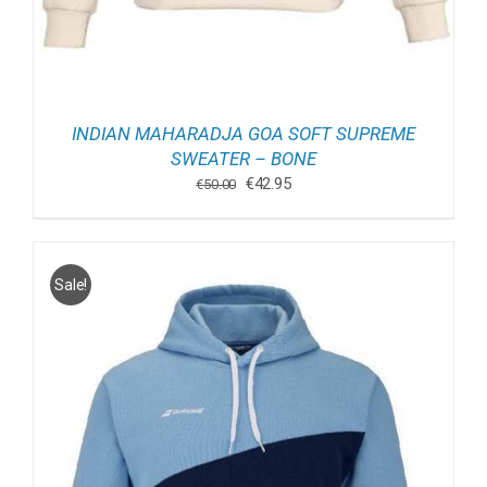
INDIAN MAHARADJA GOA SOFT SUPREME
SWEATER – BONE
Oorspronkelijke
Huidige
€
42.95
€
50.00
prijs
prijs
was:
is:
€50.00.
€42.95.
Sale!