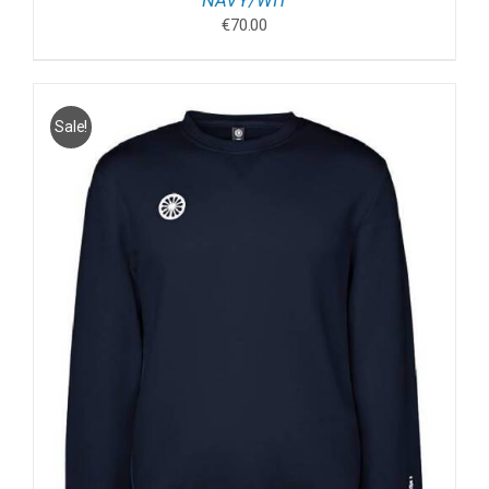
NAVY/WIT
€
70.00
Sale!