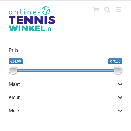
Ga
naar
inhoud
Prijs
€24.00
€70.00
Maat
Kleur
Merk