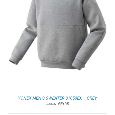
YONEX MEN’S SWEATER 31050EX – GREY
Oorspronkelijke
Huidige
€
59.95
€
79.95
prijs
prijs