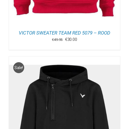
VICTOR SWEATER TEAM RED 5079 – ROOD
Oorspronkelijke
Huidige
€
30.00
€
49.95
prijs
prijs
was:
is:
€49.95.
€30.00.
Sale!