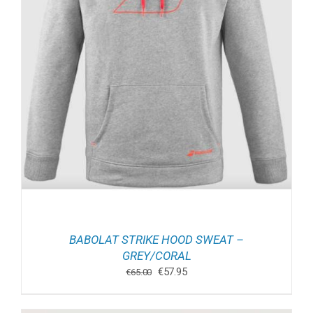
BABOLAT STRIKE HOOD SWEAT –
GREY/CORAL
Oorspronkelijke
Huidige
€
57.95
€
65.00
prijs
prijs
was:
is: