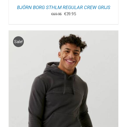
BJÖRN BORG STHLM REGULAR CREW GRIJS
Oorspronkelijke
Huidige
€
39.95
€
69.95
prijs
prijs
was:
is:
€69.95.
€39.95.
Sale!