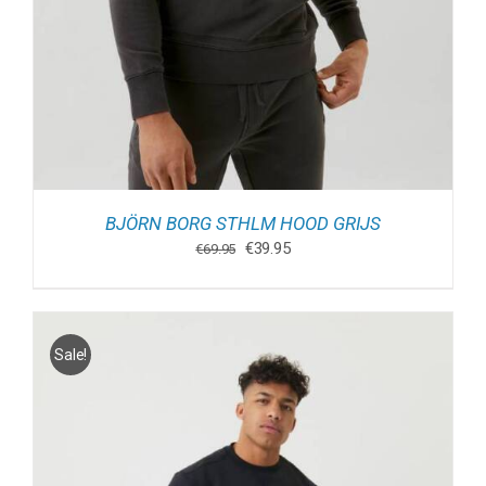
BJÖRN BORG STHLM HOOD GRIJS
Oorspronkelijke
Huidige
€
39.95
€
69.95
prijs
prijs
was:
is:
€69.95.
€39.95.
Sale!