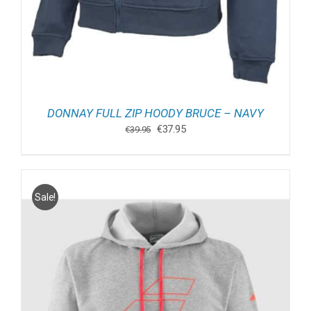
DONNAY FULL ZIP HOODY BRUCE – NAVY
Oorspronkelijke
Huidige
€
37.95
€
39.95
prijs
prijs
was:
is:
€39.95.
€37.95.
Sale!