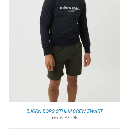
BJÖRN BORG STHLM CREW ZWART
Oorspronkelijke
Huidige
€
39.95
€
59.95
prijs
prijs