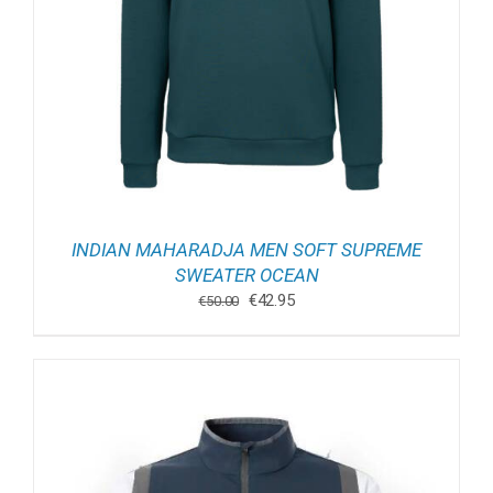
INDIAN MAHARADJA MEN SOFT SUPREME
SWEATER OCEAN
Oorspronkelijke
Huidige
€
42.95
€
50.00
prijs
prijs
was:
is:
€50.00.
€42.95.