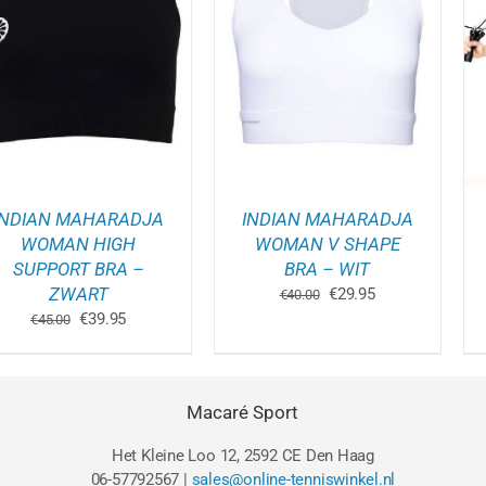
DIT
DIT
OPTIES SELECTEREN
/
OPTIES SELECTEREN
/
PRODUCT
PRODUCT
DETAILS
DETAILS
HEEFT
HEEFT
MEERDERE
MEERDER
VARIATIES.
VARIATIES
DEZE
DEZE
OPTIE
OPTIE
KAN
KAN
GEKOZEN
GEKOZEN
WORDEN
WORDEN
INDIAN MAHARADJA
INDIAN MAHARADJA
OP
OP
DE
DE
WOMAN HIGH
WOMAN V SHAPE
GINA
PRODUCTPAGINA
PRODUCT
SUPPORT BRA –
BRA – WIT
ZWART
Oorspronkelijke
Huidige
€
29.95
€
40.00
prijs
prijs
Oorspronkelijke
Huidige
€
39.95
€
45.00
was:
is:
prijs
prijs
€40.00.
€29.95.
was:
is:
€45.00.
€39.95.
Macaré Sport
Het Kleine Loo 12, 2592 CE Den Haag
06-57792567 |
sales@online-tenniswinkel.nl