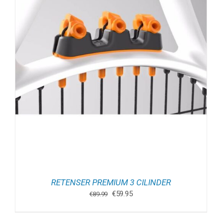
RETENSER PREMIUM 3 CILINDER
Oorspronkelijke
Huidige
€
59.95
€
89.99
prijs
prijs
was:
is: