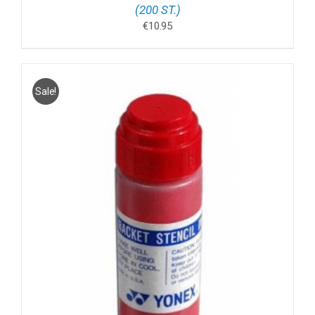
(200 ST.)
€
10.95
Sale!