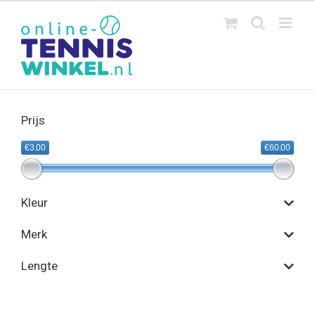
Ga
naar
inhoud
Prijs
€3.00
€60.00
Kleur
Merk
Lengte