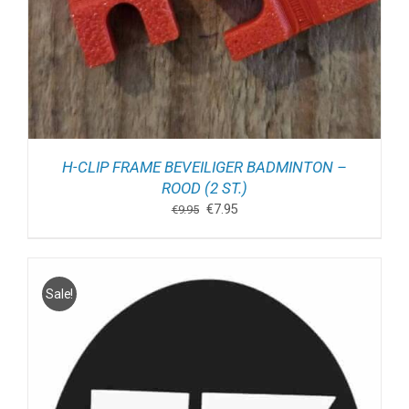
H-CLIP FRAME BEVEILIGER BADMINTON –
ROOD (2 ST.)
Oorspronkelijke
Huidige
€
7.95
€
9.95
prijs
prijs
was:
is:
€9.95.
€7.95.
Sale!