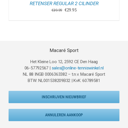
RETENSER REGULAR 2 CILINDER
Oorspronkelijke
Huidige
€
29.95
€
39.99
prijs
prijs
was:
is:
€39.99.
€29.95.
Macaré Sport
Het Kleine Loo 12, 2592 CE Den Haag
06-57792567 |
sales@online-tenniswinkel.nl
NL 88 INGB 0006363382 – t.n.v. Macaré Sport
BTW: NL001538209B32 | KvK: 60789581
INSCHRIJVEN NIEUWBRIEF
ANNULEREN AANKOOP