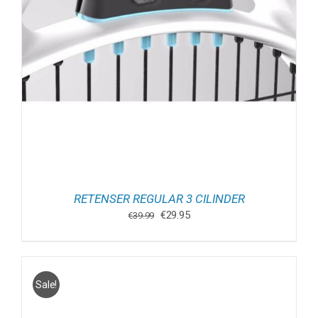
RETENSER REGULAR 3 CILINDER
Oorspronkelijke
Huidige
€
29.95
€
39.99
prijs
prijs
was:
is:
€39.99.
€29.95.
Sale!