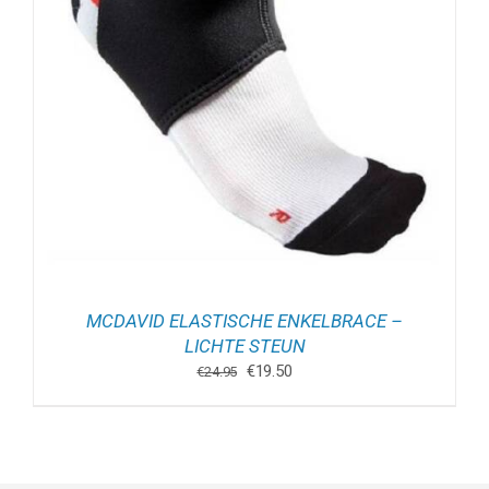
MCDAVID ELASTISCHE ENKELBRACE –
LICHTE STEUN
Oorspronkelijke
Huidige
€
19.50
€
24.95
prijs
prijs
was:
is:
€24.95.
€19.50.