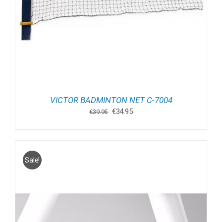
VICTOR BADMINTON NET C-7004
Oorspronkelijke
Huidige
€
34.95
€
39.95
prijs
prijs
was:
is:
€39.95.
€34.95.
Sale!