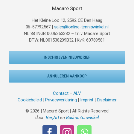
Macaré Sport
Het Kleine Loo 12, 2592 CE Den Haag
06-57792567 |
sales@online-tenniswinkel.nl
NL 88 INGB 0006363382 – t.n.v. Macaré Sport
BTW: NL001538209B32 | KvK: 60789581
INSCHRIJVEN NIEUWBRIEF
ANNULEREN AANKOOP
Contact
–
ALV
Cookiebeleid
|
Privacyverklaring
|
Imprint
|
Disclaimer
© 2026 | Macaré Sport | All Rights Reserved
door:
Ber|Art
en
Badmintonwinkel