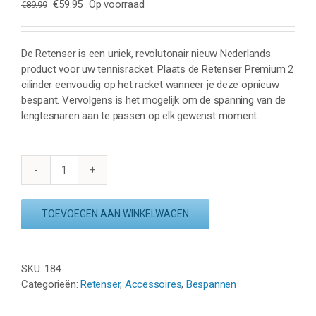
Oorspronkelijke
Huidige
€
59.95
Op voorraad
€
89.99
prijs
prijs
was:
is:
€89.99.
€59.95.
De Retenser is een uniek, revolutonair nieuw Nederlands
product voor uw tennisracket. Plaats de Retenser Premium 2
cilinder eenvoudig op het racket wanneer je deze opnieuw
bespant. Vervolgens is het mogelijk om de spanning van de
lengtesnaren aan te passen op elk gewenst moment.
RETENSER
PREMIUM
2
TOEVOEGEN AAN WINKELWAGEN
CILINDER
aantal
SKU:
184
Categorieën:
Retenser
,
Accessoires
,
Bespannen