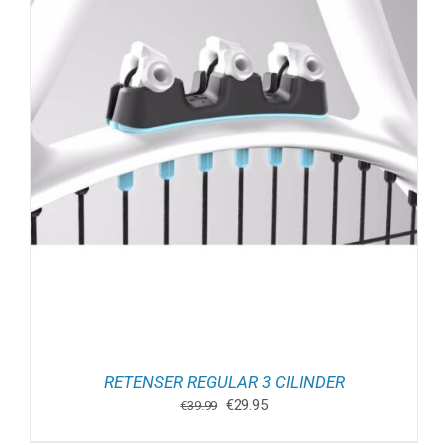
RETENSER REGULAR 3 CILINDER
Oorspronkelijke
Huidige
€
29.95
€
39.99
prijs
prijs
was:
is: