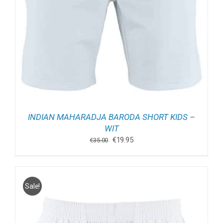
INDIAN MAHARADJA BARODA SHORT KIDS –
WIT
Oorspronkelijke
Huidige
€
19.95
€
35.00
prijs
prijs
was:
is:
€35.00.
€19.95.
Sale!