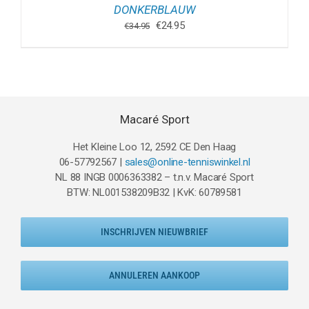
DONKERBLAUW
Oorspronkelijke
Huidige
€
24.95
€
34.95
prijs
prijs
was:
is:
€34.95.
€24.95.
Macaré Sport
Het Kleine Loo 12, 2592 CE Den Haag
06-57792567 |
sales@online-tenniswinkel.nl
NL 88 INGB 0006363382 – t.n.v. Macaré Sport
BTW: NL001538209B32 | KvK: 60789581
INSCHRIJVEN NIEUWBRIEF
ANNULEREN AANKOOP