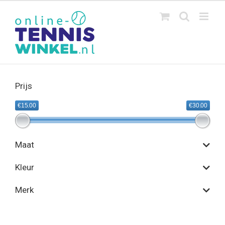
Ga
naar
inhoud
Prijs
€15.00
€30.00
Maat
Kleur
Merk