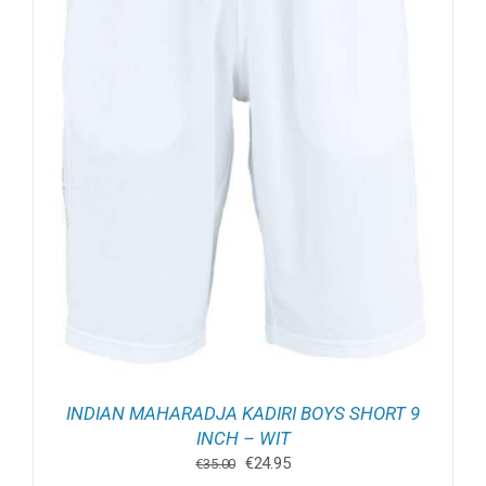
INDIAN MAHARADJA KADIRI BOYS SHORT 9
INCH – WIT
Oorspronkelijke
Huidige
€
24.95
€
35.00
prijs
prijs