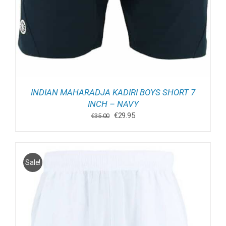
INDIAN MAHARADJA KADIRI BOYS SHORT 7
INCH – NAVY
Oorspronkelijke
Huidige
€
29.95
€
35.00
prijs
prijs
was:
is:
€35.00.
€29.95.
Sale!