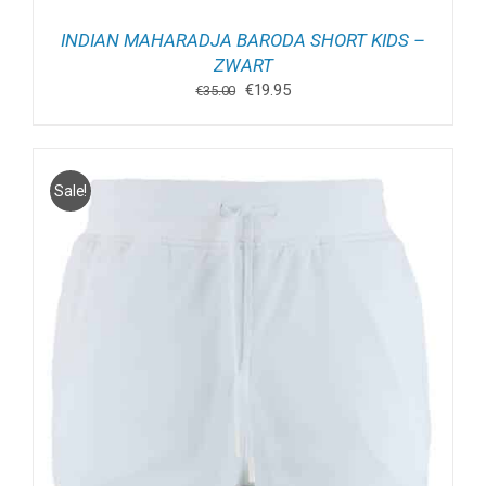
INDIAN MAHARADJA BARODA SHORT KIDS –
ZWART
Oorspronkelijke
Huidige
€
19.95
€
35.00
prijs
prijs
was:
is:
€35.00.
€19.95.
Sale!