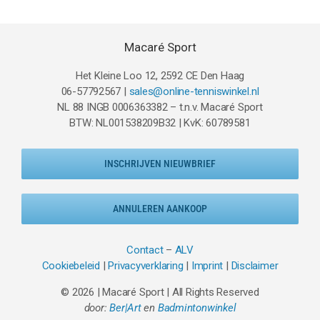
Macaré Sport
Het Kleine Loo 12, 2592 CE Den Haag
06-57792567 |
sales@online-tenniswinkel.nl
NL 88 INGB 0006363382 – t.n.v. Macaré Sport
BTW: NL001538209B32 | KvK: 60789581
INSCHRIJVEN NIEUWBRIEF
ANNULEREN AANKOOP
Contact
–
ALV
Cookiebeleid
|
Privacyverklaring
|
Imprint
|
Disclaimer
© 2026 | Macaré Sport | All Rights Reserved
door:
Ber|Art
en
Badmintonwinkel