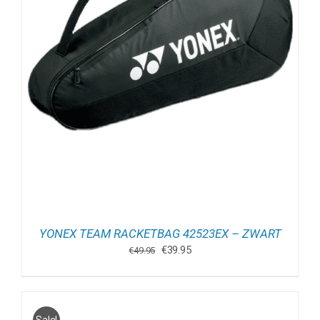
YONEX TEAM RACKETBAG 42523EX – ZWART
Oorspronkelijke
Huidige
€
39.95
€
49.95
prijs
prijs
was:
is:
€49.95.
€39.95.