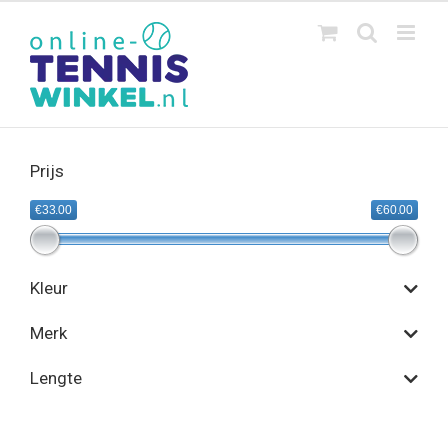
Ga
naar
inhoud
Prijs
€33.00
€60.00
Kleur
Merk
Lengte