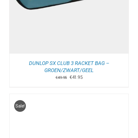
DUNLOP SX CLUB 3 RACKET BAG –
GROEN/ZWART/GEEL
Oorspronkelijke
Huidige
€
41.95
€
49.95
prijs
prijs
was:
is:
€49.95.
€41.95.
Sale!