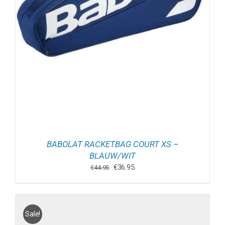
BABOLAT RACKETBAG COURT XS –
BLAUW/WIT
Oorspronkelijke
Huidige
€
36.95
€
44.95
prijs
prijs
was:
is:
€44.95.
€36.95.
Sale!