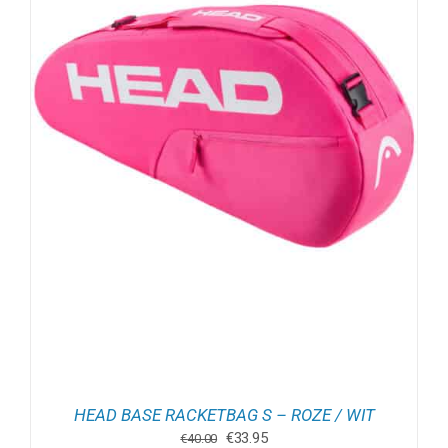
HEAD BASE RACKETBAG S – ROZE / WIT
Oorspronkelijke
Huidige
€
33.95
€
40.00