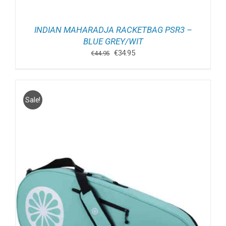
INDIAN MAHARADJA RACKETBAG PSR3 –
BLUE GREY/WIT
Oorspronkelijke
Huidige
€
34.95
€
44.95
prijs
prijs
was:
is:
€44.95.
€34.95.
Sale!