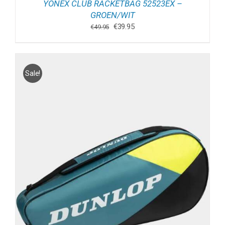
YONEX CLUB RACKETBAG 52523EX –
GROEN/WIT
Oorspronkelijke
Huidige
€
39.95
€
49.95
prijs
prijs
was:
is:
€49.95.
€39.95.
Sale!