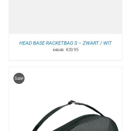
HEAD BASE RACKETBAG S – ZWART / WIT
Oorspronkelijke
Huidige
€
33.95
€
40.00
prijs
prijs
was:
is:
€40.00.
€33.95.
Sale!