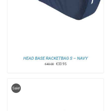
HEAD BASE RACKETBAG S – NAVY
Oorspronkelijke
Huidige
€
33.95
€
40.00
prijs
prijs
was:
is:
€40.00.
€33.95.
Sale!