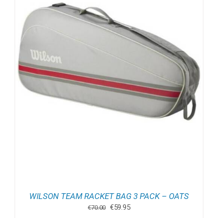
WILSON TEAM RACKET BAG 3 PACK – OATS
Oorspronkelijke
Huidige
€
59.95
€
70.00
prijs
prijs