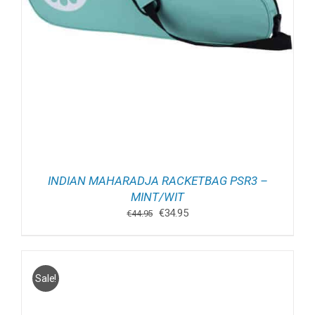
INDIAN MAHARADJA RACKETBAG PSR3 –
MINT/WIT
Oorspronkelijke
Huidige
€
34.95
€
44.95
prijs
prijs
was:
is:
€44.95.
€34.95.
Sale!