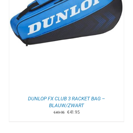
DUNLOP FX CLUB 3 RACKET BAG –
BLAUW/ZWART
Oorspronkelijke
Huidige
€
41.95
€
49.95
prijs
prijs
was:
is:
€49.95.
€41.95.