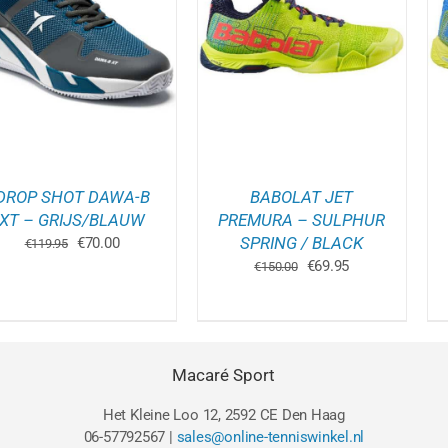
DIT
DIT
OPTIES SELECTEREN
/
OPTIES SELECTEREN
/
PRODUCT
PRODUCT
DETAILS
DETAILS
HEEFT
HEEFT
MEERDERE
MEERDER
VARIATIES.
VARIATIES
DEZE
DEZE
OPTIE
OPTIE
KAN
KAN
GEKOZEN
GEKOZEN
WORDEN
WORDEN
DROP SHOT DAWA-B
BABOLAT JET
OP
OP
DE
DE
XT – GRIJS/BLAUW
PREMURA – SULPHUR
GINA
PRODUCTPAGINA
PRODUCT
Oorspronkelijke
Huidige
SPRING / BLACK
€
70.00
€
119.95
prijs
prijs
Oorspronkelijke
Huidige
€
69.95
€
150.00
was:
is:
prijs
prijs
€119.95.
€70.00.
was:
is:
€150.00.
€69.95.
Macaré Sport
Het Kleine Loo 12, 2592 CE Den Haag
06-57792567 |
sales@online-tenniswinkel.nl