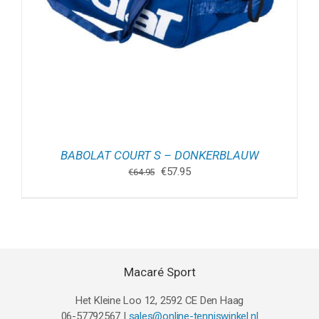
BABOLAT COURT S – DONKERBLAUW
Oorspronkelijke
Huidige
€
57.95
€
64.95
prijs
prijs
was:
is:
€64.95.
€57.95.
Macaré Sport
Het Kleine Loo 12, 2592 CE Den Haag
06-57792567 |
sales@online-tenniswinkel.nl