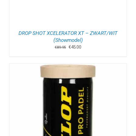
DROP SHOT XCELERATOR XT – ZWART/WIT
(Showmodel)
Oorspronkelijke
Huidige
€
45.00
€
89.95
prijs
prijs
was:
is:
€89.95.
€45.00.