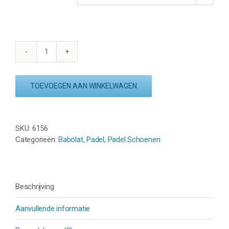
BABOLAT
MOVEA
2
TOEVOEGEN AAN WINKELWAGEN
PADEL
-
DONKERBLAUW/CHILI
RED
SKU:
6156
aantal
Categorieën:
Babolat
,
Padel
,
Padel Schoenen
Beschrijving
Aanvullende informatie