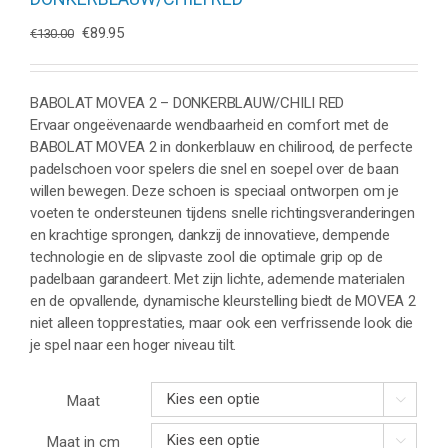
Oorspronkelijke
Huidige
€
89.95
€
130.00
prijs
prijs
was:
is:
€130.00.
€89.95.
BABOLAT MOVEA 2 – DONKERBLAUW/CHILI RED
Ervaar ongeëvenaarde wendbaarheid en comfort met de
BABOLAT MOVEA 2 in donkerblauw en chilirood, de perfecte
padelschoen voor spelers die snel en soepel over de baan
willen bewegen. Deze schoen is speciaal ontworpen om je
voeten te ondersteunen tijdens snelle richtingsveranderingen
en krachtige sprongen, dankzij de innovatieve, dempende
technologie en de slipvaste zool die optimale grip op de
padelbaan garandeert. Met zijn lichte, ademende materialen
en de opvallende, dynamische kleurstelling biedt de MOVEA 2
niet alleen topprestaties, maar ook een verfrissende look die
je spel naar een hoger niveau tilt.
Maat

Maat in cm
