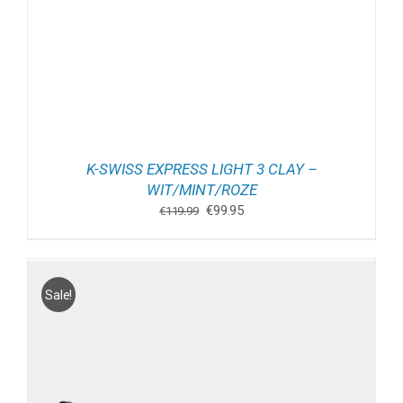
K-SWISS EXPRESS LIGHT 3 CLAY –
WIT/MINT/ROZE
Oorspronkelijke
Huidige
€
99.95
€
119.99
prijs
prijs
was:
is:
€119.99.
€99.95.
Sale!