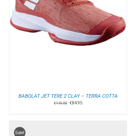
BABOLAT JET TERE 2 CLAY – TERRA COTTA
Oorspronkelijke
Huidige
€
84.95
€
110.00
prijs
prijs
was:
is:
€110.00.
€84.95.
Sale!