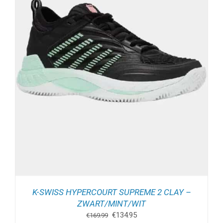
K-SWISS HYPERCOURT SUPREME 2 CLAY –
ZWART/MINT/WIT
Oorspronkelijke
Huidige
€
134.95
€
169.99