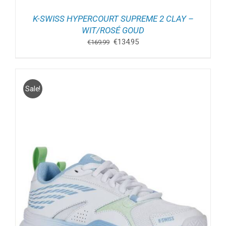
K-SWISS HYPERCOURT SUPREME 2 CLAY –
WIT/ROSÉ GOUD
Oorspronkelijke
Huidige
€
134.95
€
169.99
prijs
prijs
was:
is:
€169.99.
€134.95.
Sale!