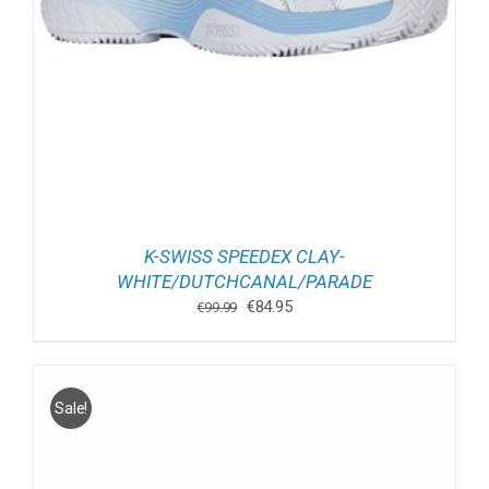
K-SWISS SPEEDEX CLAY-
WHITE/DUTCHCANAL/PARADE
Oorspronkelijke
Huidige
€
84.95
€
99.99
prijs
prijs
was:
is:
€99.99.
€84.95.
Sale!