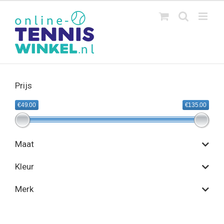
Ga
naar
inhoud
Prijs
€49.00
€135.00
Maat
Kleur
Merk