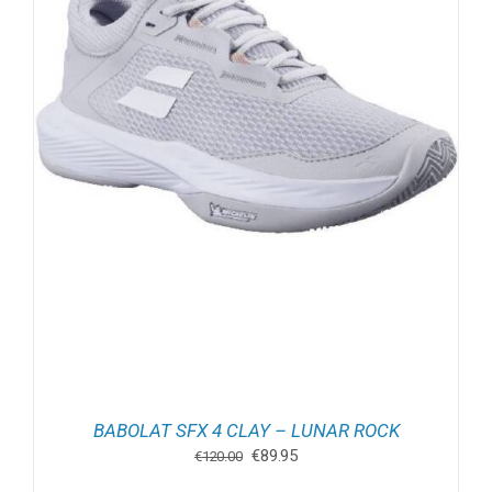
BABOLAT SFX 4 CLAY – LUNAR ROCK
Oorspronkelijke
Huidige
€
89.95
€
120.00
prijs
prijs