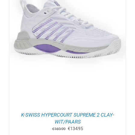
K-SWISS HYPERCOURT SUPREME 2 CLAY-
WIT/PAARS
Oorspronkelijke
Huidige
€
134.95
€
169.99
prijs
prijs