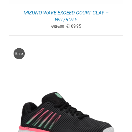
MIZUNO WAVE EXCEED COURT CLAY –
WIT/ROZE
Oorspronkelijke
Huidige
€
109.95
€
125.00
prijs
prijs
was:
is:
€125.00.
€109.95.
Sale!