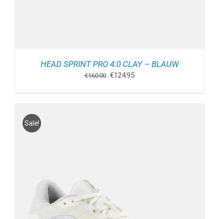
HEAD SPRINT PRO 4.0 CLAY – BLAUW
Oorspronkelijke
Huidige
€
124.95
€
160.00
prijs
prijs
was:
is:
€160.00.
€124.95.
Sale!