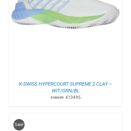
K-SWISS HYPERCOURT SUPREME 2 CLAY –
WIT/GRN/BL
Oorspronkelijke
Huidige
€
134.95
€
169.99
prijs
prijs
was:
is:
€169.99.
€134.95.
Sale!