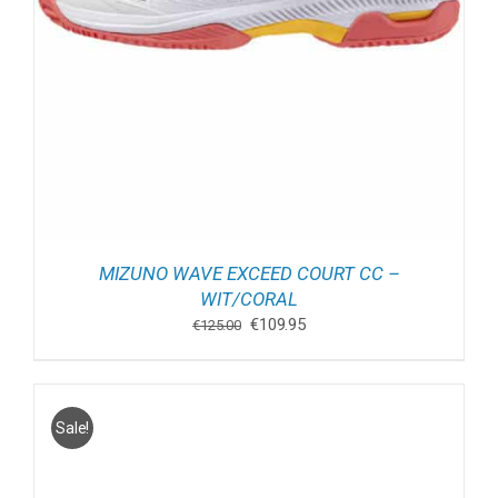
MIZUNO WAVE EXCEED COURT CC –
WIT/CORAL
Oorspronkelijke
Huidige
€
109.95
€
125.00
prijs
prijs
was:
is:
€125.00.
€109.95.
Sale!