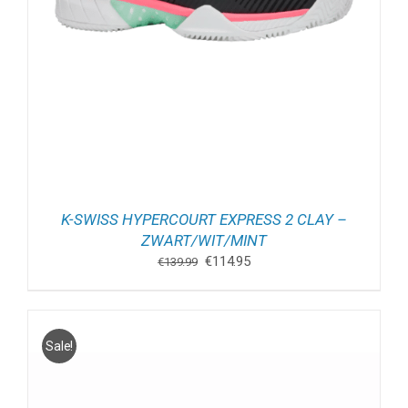
K-SWISS HYPERCOURT EXPRESS 2 CLAY –
ZWART/WIT/MINT
Oorspronkelijke
Huidige
€
114.95
€
139.99
prijs
prijs
was:
is:
€139.99.
€114.95.
Sale!