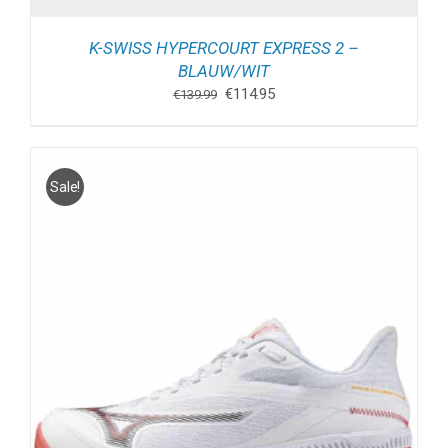
K-SWISS HYPERCOURT EXPRESS 2 –
BLAUW/WIT
Oorspronkelijke
Huidige
€
114.95
€
139.99
prijs
prijs
was:
is:
€139.99.
€114.95.
Sale!