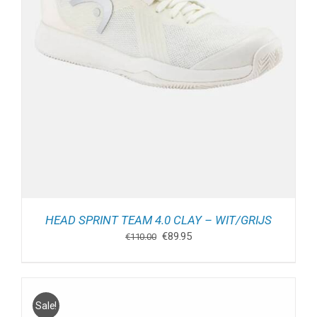
HEAD SPRINT TEAM 4.0 CLAY – WIT/GRIJS
Oorspronkelijke
Huidige
€
89.95
€
110.00
prijs
prijs
was:
is:
€110.00.
€89.95.
Sale!