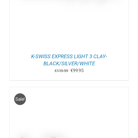
K-SWISS EXPRESS LIGHT 3 CLAY-
BLACK/SILVER/WHITE
Oorspronkelijke
Huidige
€
99.95
€
119.99
prijs
prijs
was:
is:
€119.99.
€99.95.
Sale!