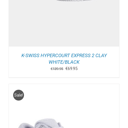
K-SWISS HYPERCOURT EXPRESS 2 CLAY
WHITE/BLACK
Oorspronkelijke
Huidige
€
69.95
€
139.95
prijs
prijs
was:
is:
€139.95.
€69.95.
Sale!