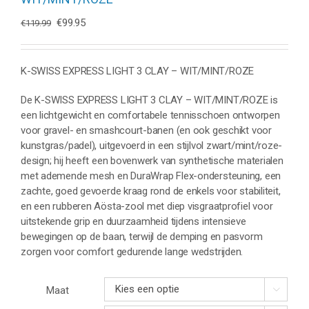
Oorspronkelijke
Huidige
€
99.95
€
119.99
prijs
prijs
was:
is:
€119.99.
€99.95.
K-SWISS EXPRESS LIGHT 3 CLAY – WIT/MINT/ROZE
De K-SWISS EXPRESS LIGHT 3 CLAY – WIT/MINT/ROZE is
een lichtgewicht en comfortabele tennisschoen ontworpen
voor gravel- en smashcourt-banen (en ook geschikt voor
kunstgras/padel), uitgevoerd in een stijlvol zwart/mint/roze-
design; hij heeft een bovenwerk van synthetische materialen
met ademende mesh en DuraWrap Flex-ondersteuning, een
zachte, goed gevoerde kraag rond de enkels voor stabiliteit,
en een rubberen Aösta-zool met diep visgraatprofiel voor
uitstekende grip en duurzaamheid tijdens intensieve
bewegingen op de baan, terwijl de demping en pasvorm
zorgen voor comfort gedurende lange wedstrijden.
Maat
