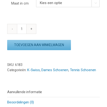
Maat in cm

K-
SWISS
EXPRESS
TOEVOEGEN AAN WINKELWAGEN
LIGHT
3
CLAY
-
SKU:
6183
WIT/MINT/ROZE
Categorieën:
K-Swiss
,
Dames Schoenen
,
Tennis Schoenen
aantal
Aanvullende informatie
Beoordelingen (0)