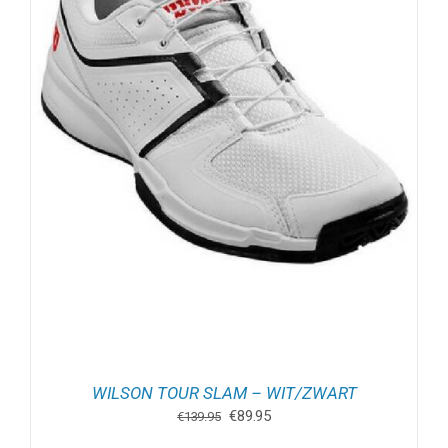
WILSON TOUR SLAM – WIT/ZWART
Oorspronkelijke
Huidige
€
89.95
€
139.95
prijs
prijs