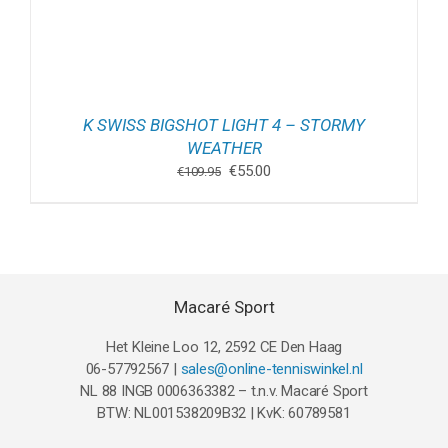
K SWISS BIGSHOT LIGHT 4 – STORMY
WEATHER
Oorspronkelijke
Huidige
€
55.00
€
109.95
prijs
prijs
was:
is:
€109.95.
€55.00.
Macaré Sport
Het Kleine Loo 12, 2592 CE Den Haag
06-57792567 |
sales@online-tenniswinkel.nl
NL 88 INGB 0006363382 – t.n.v. Macaré Sport
BTW: NL001538209B32 | KvK: 60789581