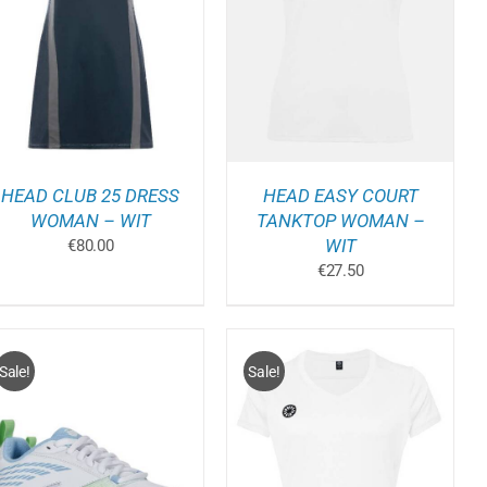
DIT
OPTIES SELECTEREN
/
PRODUCT
DETAILS
HEEFT
E
MEERDERE
.
VARIATIES.
DEZE
OPTIE
KAN
GEKOZEN
WORDEN
HEAD CLUB 25 DRESS
HEAD EASY COURT
OP
DE
WOMAN – WIT
TANKTOP WOMAN –
PAGINA
PRODUCTPAGINA
WIT
€
80.00
€
27.50
Sale!
Sale!
DIT
OPTIES SELECTEREN
/