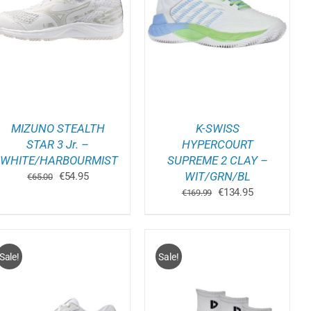
DIT
OPTIES SELECTEREN
/
PRODUCT
DETAILS
HEEFT
E
MEERDERE
.
VARIATIES.
DEZE
OPTIE
KAN
GEKOZEN
WORDEN
MIZUNO STEALTH
K-SWISS
OP
DE
STAR 3 Jr. –
HYPERCOURT
PAGINA
PRODUCTPAGINA
WHITE/HARBOURMIST
SUPREME 2 CLAY –
Oorspronkelijke
Huidige
WIT/GRN/BL
€
54.95
€
65.00
prijs
prijs
Oorspronkelijke
Huidige
€
134.95
€
169.99
was:
is:
prijs
prijs
€65.00.
€54.95.
was:
is:
€169.99.
€134.95.
Sale!
Sale!