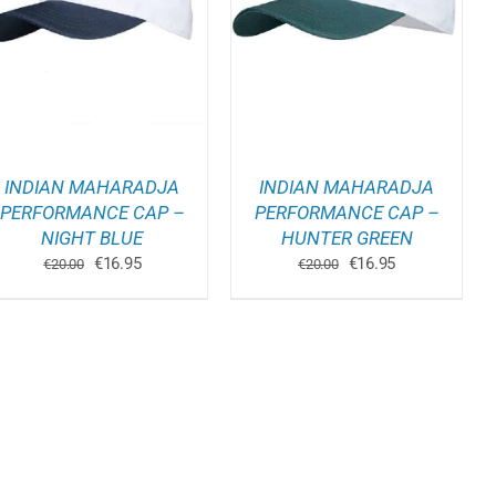
WINKELWAGEN
/
DETAILS
INDIAN MAHARADJA
INDIAN MAHARADJA
PERFORMANCE CAP –
PERFORMANCE CAP –
NIGHT BLUE
HUNTER GREEN
Oorspronkelijke
Huidige
Oorspronkelijke
Huidige
€
16.95
€
16.95
€
20.00
€
20.00
prijs
prijs
prijs
prijs
was:
is:
was:
is:
€20.00.
€16.95.
€20.00.
€16.95.