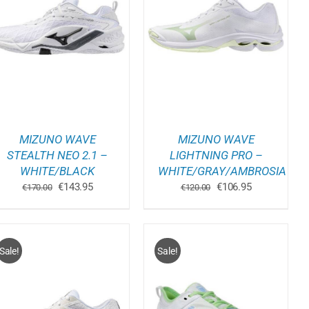
DIT
OPTIES SELECTEREN
/
PRODUCT
DETAILS
HEEFT
E
MEERDERE
.
VARIATIES.
DEZE
OPTIE
KAN
GEKOZEN
WORDEN
MIZUNO WAVE
MIZUNO WAVE
OP
DE
STEALTH NEO 2.1 –
LIGHTNING PRO –
PAGINA
PRODUCTPAGINA
WHITE/BLACK
WHITE/GRAY/AMBROSIA
Oorspronkelijke
Huidige
Oorspronkelijke
Huidige
€
143.95
€
106.95
€
170.00
€
120.00
prijs
prijs
prijs
prijs
was:
is:
was:
is:
€170.00.
€143.95.
€120.00.
€106.95.
Sale!
Sale!