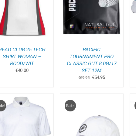
PRODUCT
DETAILS
DETAILS
HEEFT
MEERDER
VARIATIES
DEZE
OPTIE
KAN
GEKOZEN
WORDEN
HEAD CLUB 25 TECH
PACIFIC
OP
DE
SHIRT WOMAN –
TOURNAMENT PRO
GINA
PRODUCT
ROOD/WIT
CLASSIC GUT 8.0G/17
SET 12M
€
40.00
Oorspronkelijke
Huidige
€
54.95
€
69.95
prijs
prijs
was:
is:
€69.95.
€54.95.
le!
Sale!
TOEVOEGEN AAN
TOEVOEGEN AAN