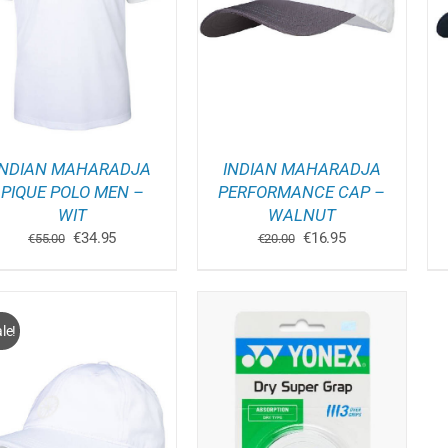
WINKELWAGEN
/
WINKELWAGEN
/
DETAILS
DETAILS
INDIAN MAHARADJA
INDIAN MAHARADJA
PIQUE POLO MEN –
PERFORMANCE CAP –
GINA
WIT
WALNUT
Oorspronkelijke
Huidige
Oorspronkelijke
Huidige
€
34.95
€
16.95
€
55.00
€
20.00
prijs
prijs
prijs
prijs
was:
is:
was:
is:
€55.00.
€34.95.
€20.00.
€16.95.
le!
TOEVOEGEN AAN
WINKELWAGEN
/