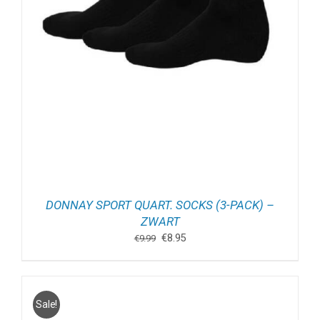
DONNAY SPORT QUART. SOCKS (3-PACK) –
ZWART
Oorspronkelijke
Huidige
€
8.95
€
9.99
prijs
prijs
was:
is:
€9.99.
€8.95.
Sale!