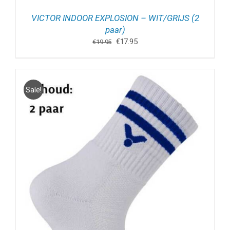
VICTOR INDOOR EXPLOSION – WIT/GRIJS (2
paar)
Oorspronkelijke
Huidige
€
17.95
€
19.95
prijs
prijs
was:
is:
€19.95.
€17.95.
Sale!