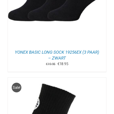
YONEX BASIC LONG SOCK 19256EX (3 PAAR)
– ZWART
Oorspronkelijke
Huidige
€
18.95
€
19.95
prijs
prijs
was:
is:
€19.95.
€18.95.
Sale!