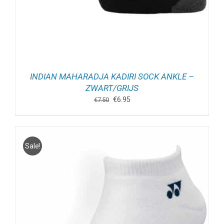
INDIAN MAHARADJA KADIRI SOCK ANKLE –
ZWART/GRIJS
Oorspronkelijke
Huidige
€
6.95
€
7.50
prijs
prijs
was:
is:
€7.50.
€6.95.
Sale!