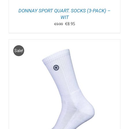
DONNAY SPORT QUART. SOCKS (3-PACK) –
WIT
Oorspronkelijke
Huidige
€
8.95
€
9.99
prijs
prijs
was:
is:
€9.99.
€8.95.
Sale!