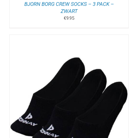
BJORN BORG CREW SOCKS – 3 PACK –
ZWART
€
9.95