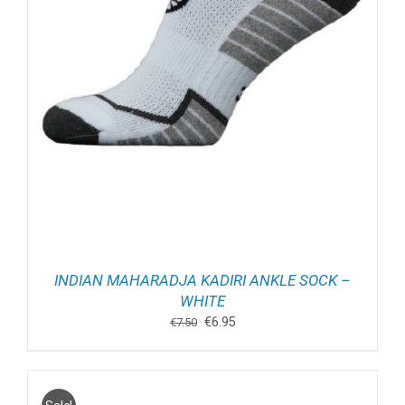
INDIAN MAHARADJA KADIRI ANKLE SOCK –
WHITE
Oorspronkelijke
Huidige
€
6.95
€
7.50
prijs
prijs
was:
is:
€7.50.
€6.95.