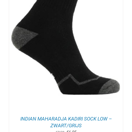
INDIAN MAHARADJA KADIRI SOCK LOW –
ZWART/GRIJS