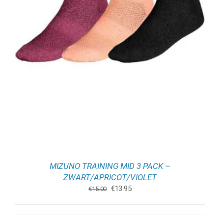
MIZUNO TRAINING MID 3 PACK –
ZWART/APRICOT/VIOLET
Oorspronkelijke
Huidige
€
13.95
€
15.00
prijs
prijs
was:
is: