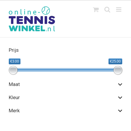
Ga
naar
inhoud
Prijs
€3.00
€25.00
Maat
Kleur
Merk