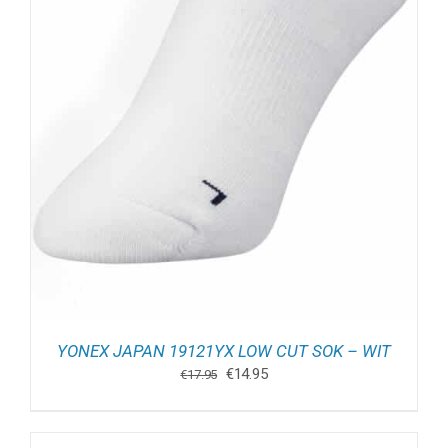
YONEX JAPAN 19121YX LOW CUT SOK – WIT
Oorspronkelijke
Huidige
€
14.95
€
17.95
prijs
prijs
was:
is:
€17.95.
€14.95.