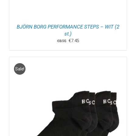
BJÖRN BORG PERFORMANCE STEPS – WIT (2
st.)
Oorspronkelijke
Huidige
€
7.45
€
8.95
prijs
prijs
was:
is:
€8.95.
€7.45.
Sale!