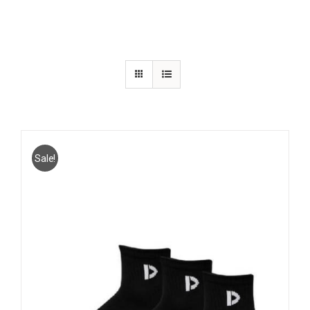
Sale!