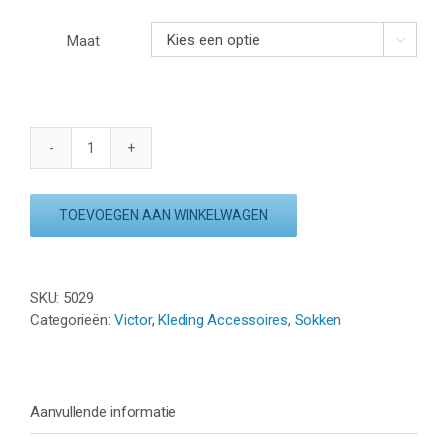
Maat

VICTOR
SOCKS
SK09
TOEVOEGEN AAN WINKELWAGEN
(2
Paar)
-
WIT/BLAUW
SKU:
5029
aantal
Categorieën:
Victor
,
Kleding Accessoires
,
Sokken
Aanvullende informatie