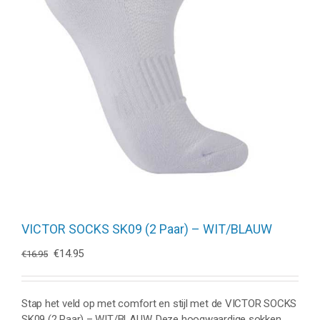
VICTOR SOCKS SK09 (2 Paar) – WIT/BLAUW
Oorspronkelijke
Huidige
€
14.95
€
16.95
prijs
prijs
was:
is:
€16.95.
€14.95.
Stap het veld op met comfort en stijl met de VICTOR SOCKS
SK09 (2 Paar) – WIT/BLAUW. Deze hoogwaardige sokken