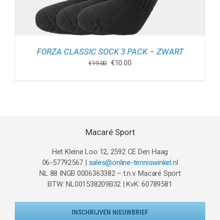
FORZA CLASSIC SOCK 3 PACK – ZWART
Oorspronkelijke
Huidige
€
10.00
€
19.00
prijs
prijs
was:
is:
€19.00.
€10.00.
Macaré Sport
Het Kleine Loo 12, 2592 CE Den Haag
06-57792567 |
sales@online-tenniswinkel.nl
NL 88 INGB 0006363382 – t.n.v. Macaré Sport
BTW: NL001538209B32 | KvK: 60789581
INSCHRIJVEN NIEUWBRIEF