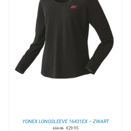
YONEX LONGSLEEVE 16431EX – ZWART
Oorspronkelijke
Huidige
€
29.95
€
59.95