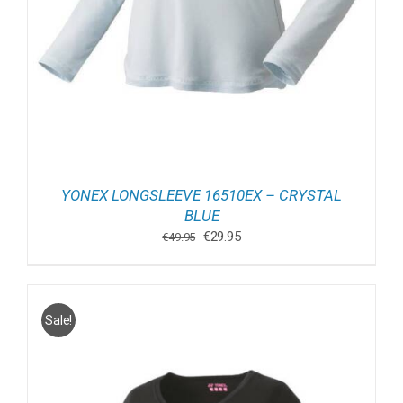
YONEX LONGSLEEVE 16510EX – CRYSTAL
BLUE
Oorspronkelijke
Huidige
€
29.95
€
49.95
prijs
prijs
was:
is:
€49.95.
€29.95.
Sale!