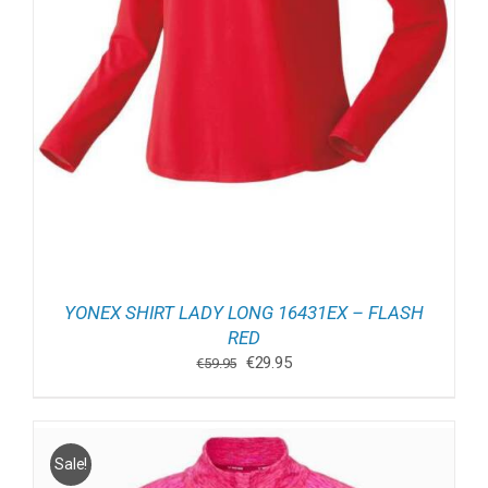
YONEX SHIRT LADY LONG 16431EX – FLASH
RED
Oorspronkelijke
Huidige
€
29.95
€
59.95
prijs
prijs
was:
is:
€59.95.
€29.95.
Sale!