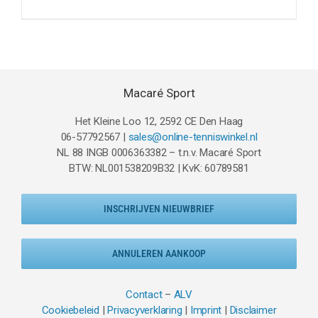
prijs
prijs
was:
is:
€59.95.
€29.95.
Macaré Sport
Het Kleine Loo 12, 2592 CE Den Haag
06-57792567 |
sales@online-tenniswinkel.nl
NL 88 INGB 0006363382 – t.n.v. Macaré Sport
BTW: NL001538209B32 | KvK: 60789581
INSCHRIJVEN NIEUWBRIEF
ANNULEREN AANKOOP
Contact
–
ALV
Cookiebeleid
|
Privacyverklaring
|
Imprint
|
Disclaimer