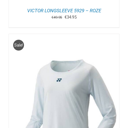
VICTOR LONGSLEEVE 5929 – ROZE
Oorspronkelijke
Huidige
€
34.95
€
49.95
prijs
prijs
was:
is:
€49.95.
€34.95.
Sale!