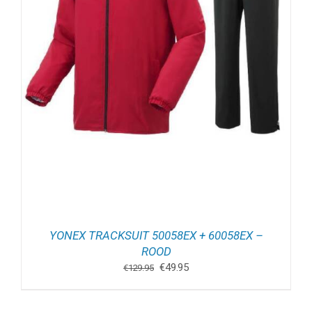
YONEX TRACKSUIT 50058EX + 60058EX –
ROOD
Oorspronkelijke
Huidige
€
49.95
€
129.95
prijs
prijs
was:
is: