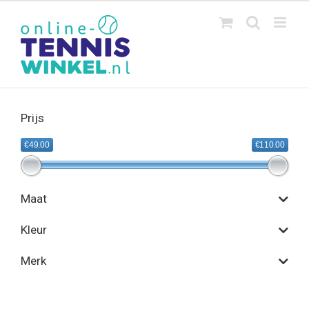
Ga
naar
inhoud
Prijs
€49.00
€110.00
Maat
Kleur
Merk