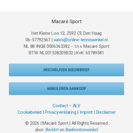
€129.95.
€49.95.
Macaré Sport
Het Kleine Loo 12, 2592 CE Den Haag
06-57792567 |
sales@online-tenniswinkel.nl
NL 88 INGB 0006363382 – t.n.v. Macaré Sport
BTW: NL001538209B32 | KvK: 60789581
INSCHRIJVEN NIEUWBRIEF
ANNULEREN AANKOOP
Contact
–
ALV
Cookiebeleid
|
Privacyverklaring
|
Imprint
|
Disclaimer
© 2026 | Macaré Sport | All Rights Reserved
door:
Ber|Art
en
Badmintonwinkel