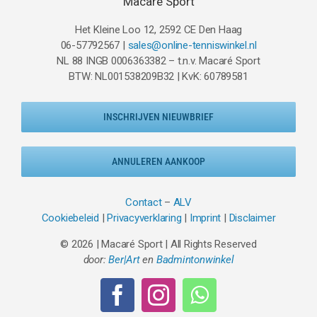
Macaré Sport
Het Kleine Loo 12, 2592 CE Den Haag
06-57792567 |
sales@online-tenniswinkel.nl
NL 88 INGB 0006363382 – t.n.v. Macaré Sport
BTW: NL001538209B32 | KvK: 60789581
INSCHRIJVEN NIEUWBRIEF
ANNULEREN AANKOOP
Contact
–
ALV
Cookiebeleid
|
Privacyverklaring
|
Imprint
|
Disclaimer
© 2026 | Macaré Sport | All Rights Reserved
door:
Ber|Art
en
Badmintonwinkel