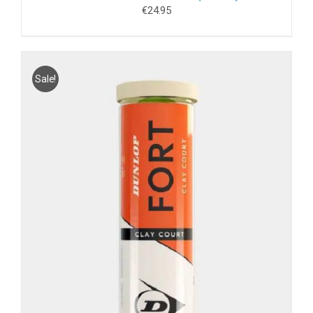
€
24.95
Sale!