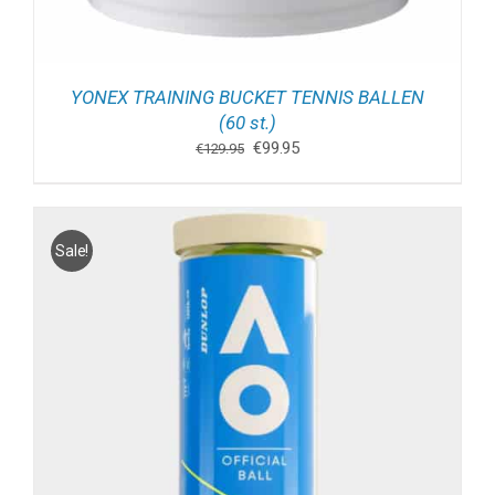
YONEX TRAINING BUCKET TENNIS BALLEN
(60 st.)
Oorspronkelijke
Huidige
€
99.95
€
129.95
prijs
prijs
was:
is:
€129.95.
€99.95.
Sale!