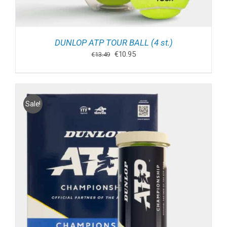
DUNLOP ATP TOUR BALL (4 st.)
Oorspronkelijke
Huidige
€
10.95
€
13.49
prijs
prijs
was:
is:
€13.49.
€10.95.
Sale!