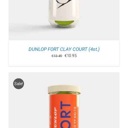
DUNLOP FORT CLAY COURT (4st.)
Oorspronkelijke
Huidige
€
10.95
€
13.49
prijs
prijs
was:
is:
€13.49.
€10.95.
Sale!