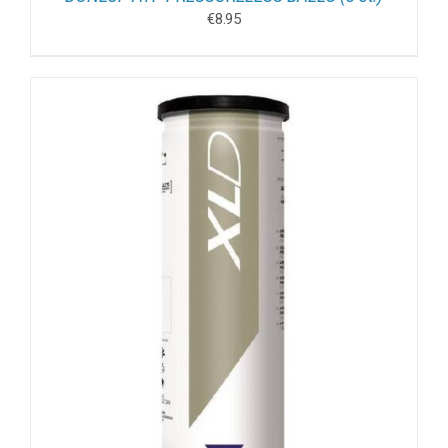
€
8.95