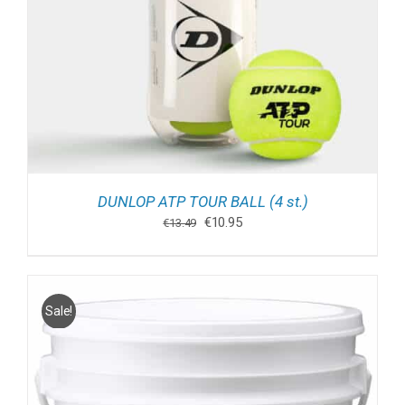
DUNLOP ATP TOUR BALL (4 st.)
Oorspronkelijke
Huidige
€
10.95
€
13.49
prijs
prijs
was:
is:
€13.49.
€10.95.
Sale!