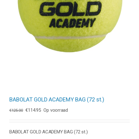
BABOLAT GOLD ACADEMY BAG (72 st.)
Oorspronkelijke
Huidige
€
114.95
Op voorraad
€
125.00
prijs
prijs
was:
is:
€125.00.
€114.95.
BABOLAT GOLD ACADEMY BAG (72 st.)