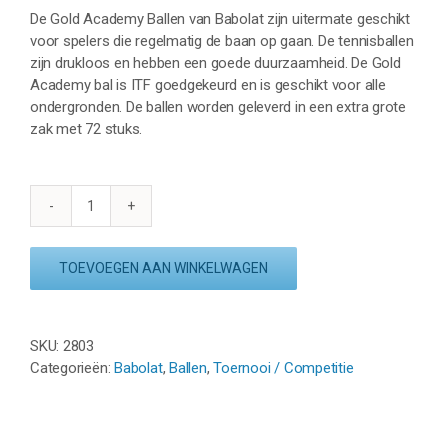
De Gold Academy Ballen van Babolat zijn uitermate geschikt
voor spelers die regelmatig de baan op gaan. De tennisballen
zijn drukloos en hebben een goede duurzaamheid. De Gold
Academy bal is ITF goedgekeurd en is geschikt voor alle
ondergronden. De ballen worden geleverd in een extra grote
zak met 72 stuks.
BABOLAT
GOLD
ACADEMY
TOEVOEGEN AAN WINKELWAGEN
BAG
(72
st.)
SKU:
2803
aantal
Categorieën:
Babolat
,
Ballen
,
Toernooi / Competitie