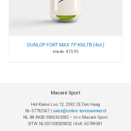
DUNLOP FORT MAX TP KNLTB (4st.)
Oorspronkelijke
Huidige
€
15.95
€
16.50
prijs
prijs
was:
is:
€16.50.
€15.95.
Macaré Sport
Het Kleine Loo 12, 2592 CE Den Haag
06-57792567 |
sales@online-tenniswinkel.nl
NL 88 INGB 0006363382 – t.n.v. Macaré Sport
BTW: NL001538209B32 | KvK: 60789581