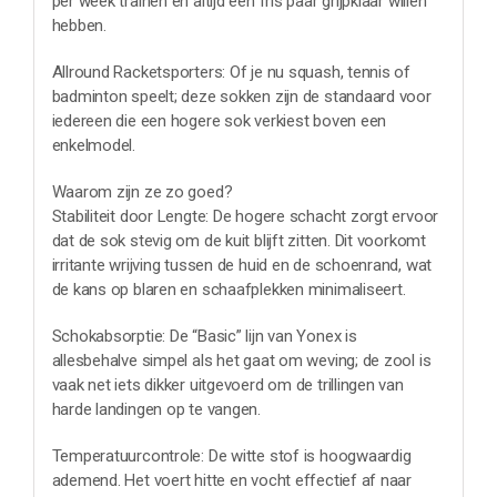
per week trainen en altijd een fris paar grijpklaar willen
hebben.
Allround Racketsporters: Of je nu squash, tennis of
badminton speelt; deze sokken zijn de standaard voor
iedereen die een hogere sok verkiest boven een
enkelmodel.
Waarom zijn ze zo goed?
Stabiliteit door Lengte: De hogere schacht zorgt ervoor
dat de sok stevig om de kuit blijft zitten. Dit voorkomt
irritante wrijving tussen de huid en de schoenrand, wat
de kans op blaren en schaafplekken minimaliseert.
Schokabsorptie: De “Basic” lijn van Yonex is
allesbehalve simpel als het gaat om weving; de zool is
vaak net iets dikker uitgevoerd om de trillingen van
harde landingen op te vangen.
Temperatuurcontrole: De witte stof is hoogwaardig
ademend. Het voert hitte en vocht effectief af naar