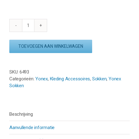
YONEX
BASIC
LONG
TOEVOEGEN AAN WINKELWAGEN
SOCK
19256EX
(3
PAAR)
SKU:
6493
-
Categorieën:
Yonex
,
Kleding Accessoires
,
Sokken
,
Yonex
WIT
Sokken
aantal
Beschrijving
Aanvullende informatie