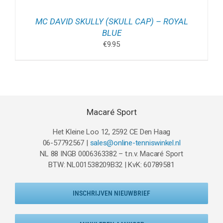
MC DAVID SKULLY (SKULL CAP) – ROYAL
BLUE
€
9.95
Macaré Sport
Het Kleine Loo 12, 2592 CE Den Haag
06-57792567 |
sales@online-tenniswinkel.nl
NL 88 INGB 0006363382 – t.n.v. Macaré Sport
BTW: NL001538209B32 | KvK: 60789581
INSCHRIJVEN NIEUWBRIEF