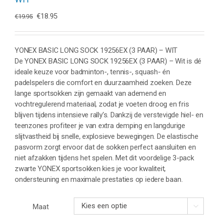
Oorspronkelijke
Huidige
€
18.95
€
19.95
prijs
prijs
was:
is:
€19.95.
€18.95.
YONEX BASIC LONG SOCK 19256EX (3 PAAR) – WIT
De YONEX BASIC LONG SOCK 19256EX (3 PAAR) – Wit is dé
ideale keuze voor badminton-, tennis-, squash- én
padelspelers die comfort en duurzaamheid zoeken. Deze
lange sportsokken zijn gemaakt van ademend en
vochtregulerend materiaal, zodat je voeten droog en fris
blijven tijdens intensieve rally’s. Dankzij de verstevigde hiel- en
teenzones profiteer je van extra demping en langdurige
slijtvastheid bij snelle, explosieve bewegingen. De elastische
pasvorm zorgt ervoor dat de sokken perfect aansluiten en
niet afzakken tijdens het spelen. Met dit voordelige 3-pack
zwarte YONEX sportsokken kies je voor kwaliteit,
ondersteuning en maximale prestaties op iedere baan.
Maat
