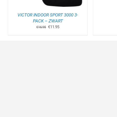
VICTOR INDOOR SPORT 3000 3-
PACK – ZWART
Oorspronkelijke
Huidige
€
11.95
€
16.95
prijs
prijs
was:
is:
€16.95.
€11.95.