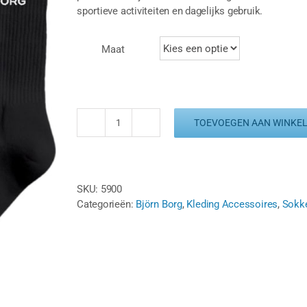
sportieve activiteiten en dagelijks gebruik.
Maat
TOEVOEGEN AAN WINKE
BJORN
BORG
CREW
SOCKS
SKU:
5900
-
Categorieën:
Björn Borg
,
Kleding Accessoires
,
Sokk
3
PACK
-
ZWART
aantal