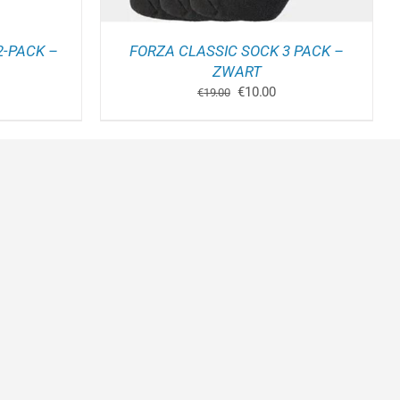
P
E
RODUCTPAGINA
2-PACK –
FORZA CLASSIC SOCK 3 PACK –
ZWART
Oorspronkelijke
Huidige
€
10.00
€
19.00
prijs
prijs
was:
is:
€19.00.
€10.00.