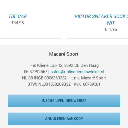
O
D
P
TBE CAP
VICTOR SNEAKER SOCK 
WIT
€
34.95
€
11.95
Macaré Sport
Het Kleine Loo 12, 2592 CE Den Haag
06-57792567 |
sales@online-tenniswinkel.nl
NL 88 INGB 0006363382 – t.n.v. Macaré Sport
BTW: NL001538209B32 | KvK: 60789581
INSCHRIJVEN NIEUWBRIEF
ANNULEREN AANKOOP