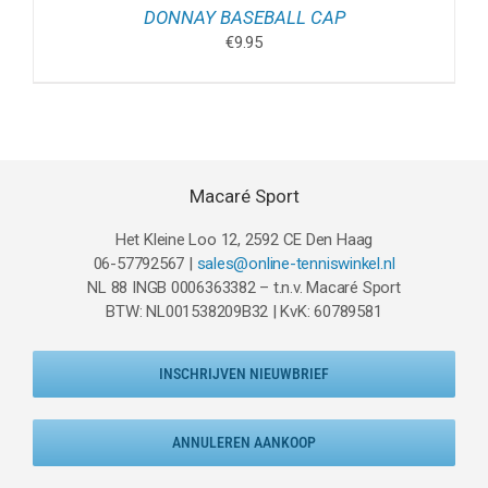
DONNAY BASEBALL CAP
€
9.95
Macaré Sport
Het Kleine Loo 12, 2592 CE Den Haag
06-57792567 |
sales@online-tenniswinkel.nl
NL 88 INGB 0006363382 – t.n.v. Macaré Sport
BTW: NL001538209B32 | KvK: 60789581
INSCHRIJVEN NIEUWBRIEF
ANNULEREN AANKOOP