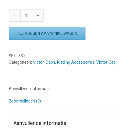
VICTOR
CAP
209C
TOEVOEGEN AAN WINKELWAGEN
aantal
SKU:
559
Categorieën:
Victor
,
Caps
,
Kleding Accessoires
,
Victor Cap
Aanvullende informatie
Beoordelingen (0)
Aanvullende informatie