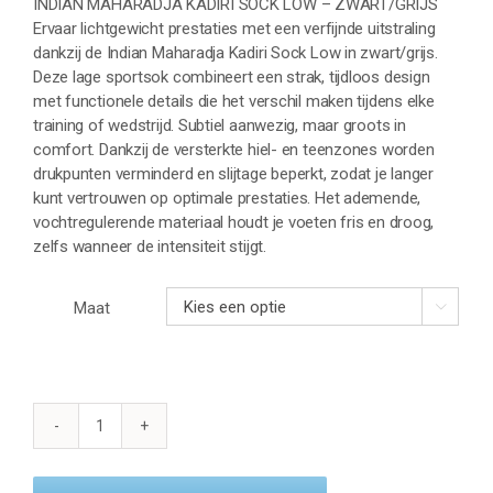
INDIAN MAHARADJA KADIRI SOCK LOW – ZWART/GRIJS
Ervaar lichtgewicht prestaties met een verfijnde uitstraling
dankzij de Indian Maharadja Kadiri Sock Low in zwart/grijs.
Deze lage sportsok combineert een strak, tijdloos design
met functionele details die het verschil maken tijdens elke
training of wedstrijd. Subtiel aanwezig, maar groots in
comfort. Dankzij de versterkte hiel- en teenzones worden
drukpunten verminderd en slijtage beperkt, zodat je langer
kunt vertrouwen op optimale prestaties. Het ademende,
vochtregulerende materiaal houdt je voeten fris en droog,
zelfs wanneer de intensiteit stijgt.
Maat

INDIAN
MAHARADJA
KADIRI