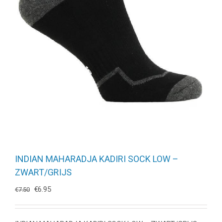
INDIAN MAHARADJA KADIRI SOCK LOW –
ZWART/GRIJS
Oorspronkelijke
Huidige
€
6.95
€
7.50
prijs
prijs
was:
is:
€7.50.
€6.95.