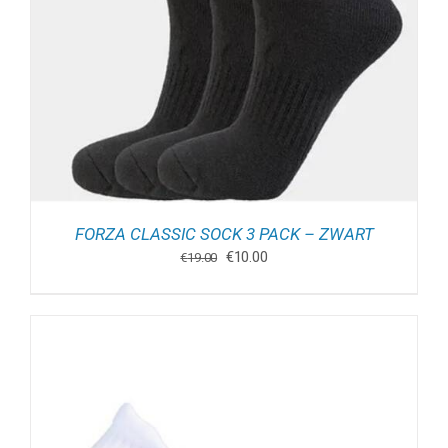
FORZA CLASSIC SOCK 3 PACK – ZWART
Oorspronkelijke
Huidige
€
10.00
€
19.00
prijs
prijs
was:
is:
€19.00.
€10.00.