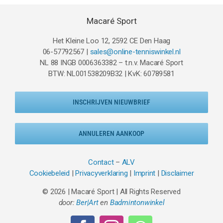
Macaré Sport
Het Kleine Loo 12, 2592 CE Den Haag
06-57792567 |
sales@online-tenniswinkel.nl
NL 88 INGB 0006363382 – t.n.v. Macaré Sport
BTW: NL001538209B32 | KvK: 60789581
INSCHRIJVEN NIEUWBRIEF
ANNULEREN AANKOOP
Contact
–
ALV
Cookiebeleid
|
Privacyverklaring
|
Imprint
|
Disclaimer
© 2026 | Macaré Sport | All Rights Reserved
door:
Ber|Art
en
Badmintonwinkel