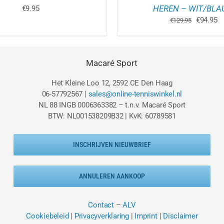
HEREN – WIT/BL
€
9.95
Oorspron
Hu
€
94.95
€
129.95
prijs
pr
was:
is
€129.95.
€9
Macaré Sport
Het Kleine Loo 12, 2592 CE Den Haag
06-57792567 |
sales@online-tenniswinkel.nl
NL 88 INGB 0006363382 – t.n.v. Macaré Sport
BTW: NL001538209B32 | KvK: 60789581
INSCHRIJVEN NIEUWBRIEF
ANNULEREN AANKOOP
Contact
–
ALV
Cookiebeleid
|
Privacyverklaring
|
Imprint
|
Disclaimer