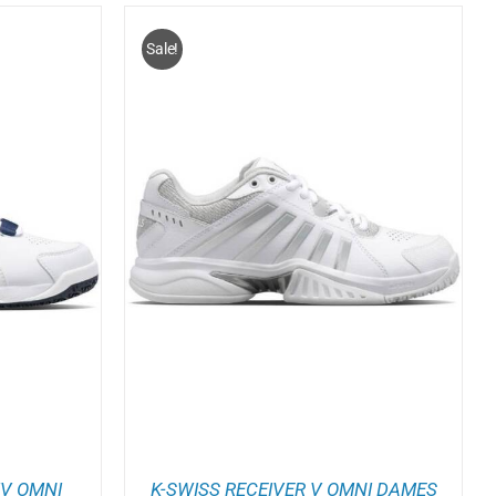
Sale!
IT
/
DETAILS
RODUCT
EEFT
EERDERE
ARIATIES.
EZE
PTIE
AN
EKOZEN
ORDEN
P
E
RODUCTPAGINA
IV OMNI
K-SWISS RECEIVER V OMNI DAMES