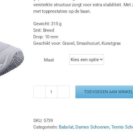
versterkte structuur zorgt voor extra stabiliteit. Me
met topprestaties op de baan.
Gewicht: 315 g
Snit: Breed
Drop: 10 mm
Geschikt voor: Gravel, Smashcourt, Kunstgras
Maat
TOEVOEGEN AAN WINKE
BABOLAT
SFX
4
CLAY
SKU:
5739
-
Categorieën:
Babolat
,
Dames Schoenen
,
Tennis Sc
LUNAR