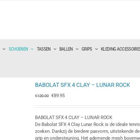
SCHOENEN
TASSEN
BALLEN
GRIPS
KLEDING ACCESSOIRE
BABOLAT SFX 4 CLAY – LUNAR ROCK
Oorspronkelijke
Huidige
€
89.95
€
120.00
prijs
prijs
was:
is:
€120.00.
€89.95.
BABOLAT SFX 4 CLAY – LUNAR ROCK
De Babolat SFX 4 Clay Lunar Rock is de ideale tenni
zoeken. Dankzij de bredere pasvorm, uitstekende d
grip en ondersteuning. Het ademende mesh bovenwerk 