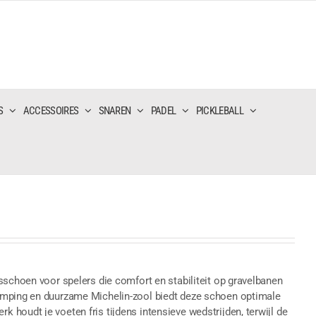
S
ACCESSOIRES
SNAREN
PADEL
PICKLEBALL
sschoen voor spelers die comfort en stabiliteit op gravelbanen
emping en duurzame Michelin-zool biedt deze schoen optimale
houdt je voeten fris tijdens intensieve wedstrijden, terwijl de