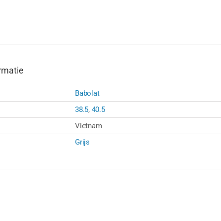
ROCK
aantal
rmatie
Babolat
38.5
,
40.5
Vietnam
Grijs