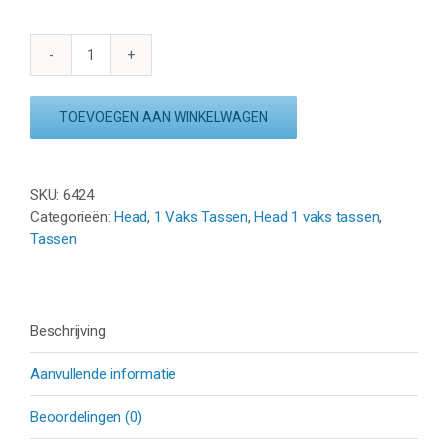
HEAD
BASE
RACKETBAG
TOEVOEGEN AAN WINKELWAGEN
S
-
NAVY
SKU:
6424
aantal
Categorieën:
Head
,
1 Vaks Tassen
,
Head 1 vaks tassen
,
Tassen
Beschrijving
Aanvullende informatie
Beoordelingen (0)