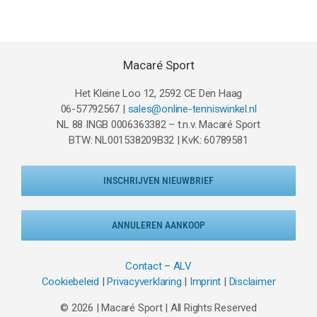
€59.95.
€46.95.
Macaré Sport
Het Kleine Loo 12, 2592 CE Den Haag
06-57792567 |
sales@online-tenniswinkel.nl
NL 88 INGB 0006363382 – t.n.v. Macaré Sport
BTW: NL001538209B32 | KvK: 60789581
INSCHRIJVEN NIEUWBRIEF
ANNULEREN AANKOOP
Contact
–
ALV
Cookiebeleid
|
Privacyverklaring
|
Imprint
|
Disclaimer
© 2026 | Macaré Sport | All Rights Reserved