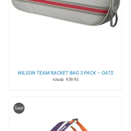
WILSON TEAM RACKET BAG 3 PACK – OATS
Oorspronkelijke
Huidige
€
59.95
€
70.00
prijs
prijs
was:
is:
€70.00.
€59.95.
Sale!