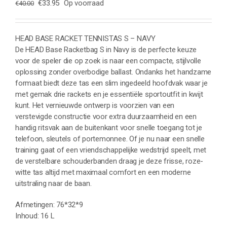
Oorspronkelijke
Huidige
€
33.95
Op voorraad
€
40.00
prijs
prijs
was:
is:
€40.00.
€33.95.
HEAD BASE RACKET TENNISTAS S – NAVY
De HEAD Base Racketbag S in Navy is de perfecte keuze
voor de speler die op zoek is naar een compacte, stijlvolle
oplossing zonder overbodige ballast. Ondanks het handzame
formaat biedt deze tas een slim ingedeeld hoofdvak waar je
met gemak drie rackets en je essentiële sportoutfit in kwijt
kunt. Het vernieuwde ontwerp is voorzien van een
verstevigde constructie voor extra duurzaamheid en een
handig ritsvak aan de buitenkant voor snelle toegang tot je
telefoon, sleutels of portemonnee. Of je nu naar een snelle
training gaat of een vriendschappelijke wedstrijd speelt, met
de verstelbare schouderbanden draag je deze frisse, roze-
witte tas altijd met maximaal comfort en een moderne
uitstraling naar de baan.
Afmetingen: 76*32*9
Inhoud: 16 L