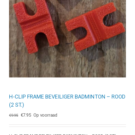
H-CLIP FRAME BEVEILIGER BADMINTON – ROOD
(2 ST.)
Oorspronkelijke
Huidige
€
7.95
Op voorraad
€
9.95
prijs
prijs
was:
is:
€9.95.
€7.95.