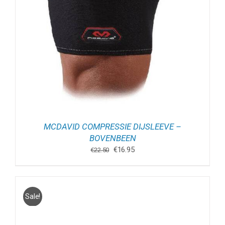
MCDAVID COMPRESSIE DIJSLEEVE –
BOVENBEEN
Oorspronkelijke
Huidige
€
16.95
€
22.50
prijs
prijs
was:
is:
€22.50.
€16.95.
Sale!