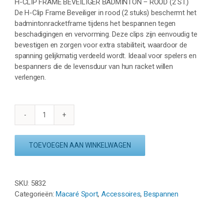
H-CLIP FRAME BEVEILIGER BADMINTON – ROOD (2 ST.)
De H-Clip Frame Beveiliger in rood (2 stuks) beschermt het
badmintonracketframe tijdens het bespannen tegen
beschadigingen en vervorming. Deze clips zijn eenvoudig te
bevestigen en zorgen voor extra stabiliteit, waardoor de
spanning gelijkmatig verdeeld wordt. Ideaal voor spelers en
bespanners die de levensduur van hun racket willen
verlengen.
H-
CLIP
FRAME
TOEVOEGEN AAN WINKELWAGEN
BEVEILIGER
BADMINTON
-
SKU:
5832
ROOD
Categorieën:
Macaré Sport
,
Accessoires
,
Bespannen
(2
ST.)
aantal