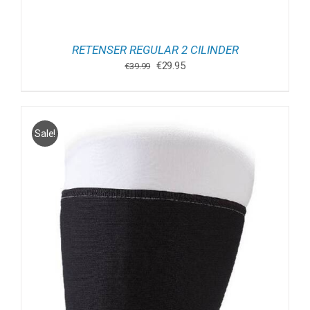
RETENSER REGULAR 2 CILINDER
Oorspronkelijke
Huidige
€
29.95
€
39.99
prijs
prijs
was:
is:
€39.99.
€29.95.
Sale!