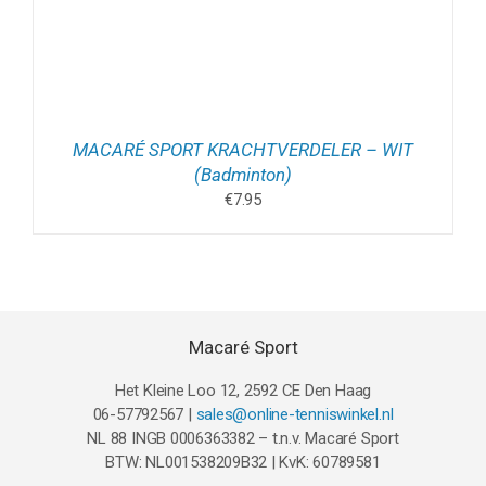
MACARÉ SPORT KRACHTVERDELER – WIT
(Badminton)
€
7.95
Macaré Sport
Het Kleine Loo 12, 2592 CE Den Haag
06-57792567 |
sales@online-tenniswinkel.nl
NL 88 INGB 0006363382 – t.n.v. Macaré Sport
BTW: NL001538209B32 | KvK: 60789581