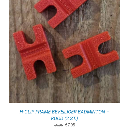
H-CLIP FRAME BEVEILIGER BADMINTON –
ROOD (2 ST.)
Oorspronkelijke
Huidige
€
7.95
€
9.95