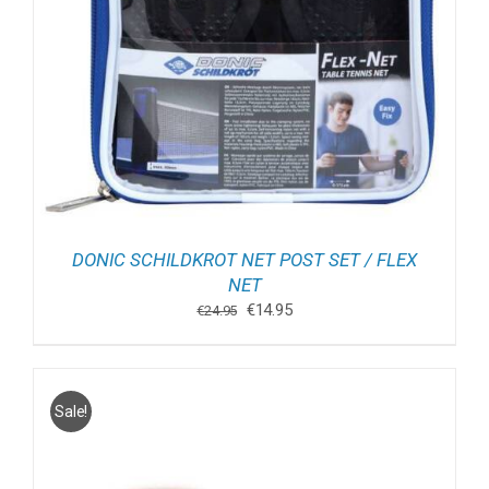
DONIC SCHILDKROT NET POST SET / FLEX
NET
Oorspronkelijke
Huidige
€
14.95
€
24.95
prijs
prijs
was:
is:
€24.95.
€14.95.
Sale!