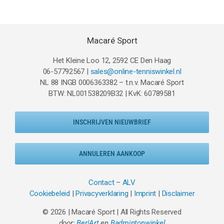
Macaré Sport
Het Kleine Loo 12, 2592 CE Den Haag
06-57792567 |
sales@online-tenniswinkel.nl
NL 88 INGB 0006363382 – t.n.v. Macaré Sport
BTW: NL001538209B32 | KvK: 60789581
INSCHRIJVEN NIEUWBRIEF
ANNULEREN AANKOOP
Contact
–
ALV
Cookiebeleid
|
Privacyverklaring
|
Imprint
|
Disclaimer
© 2026 | Macaré Sport | All Rights Reserved
door:
Ber|Art
en
Badmintonwinkel