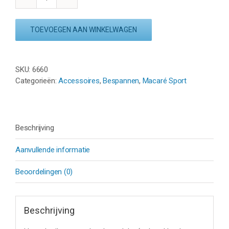
MACARÉ
SPORT
KRACHTVERDELER
TOEVOEGEN AAN WINKELWAGEN
-
ROOD
(Badminton)
SKU:
6660
aantal
Categorieën:
Accessoires
,
Bespannen
,
Macaré Sport
Beschrijving
Aanvullende informatie
Beoordelingen (0)
Beschrijving