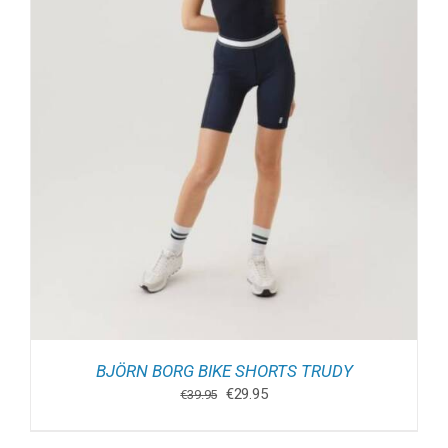
BJÖRN BORG BIKE SHORTS TRUDY
Oorspronkelijke
Huidige
€
29.95
€
39.95
prijs
prijs
was:
is: