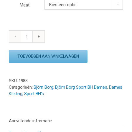
Maat

BJÖRN
BORG
PERFORMANCE
TOEVOEGEN AAN WINKELWAGEN
MID
V
SUPPORT
aantal
SKU:
1983
Categorieën:
Björn Borg
,
Björn Borg Sport BH Dames
,
Dames
Kleding
,
Sport BH's
Aanvullende informatie