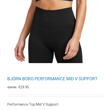
BJÖRN BORG PERFORMANCE MID V SUPPORT
Oorspronkelijke
Huidige
€
29.95
€
39.95
prijs
prijs
was:
is:
€39.95.
€29.95.
Performance Top Mid V Support