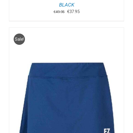
BLACK
Oorspronkelijke
Huidige
€
37.95
€
49.95
prijs
prijs
was:
is:
€49.95.
€37.95.
Sale!