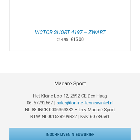
VICTOR SHORT 4197 – ZWART
Oorspronkelijke
Huidige
€
15.00
€
24.95
prijs
prijs
was:
is:
€24.95.
€15.00.
Macaré Sport
Het Kleine Loo 12, 2592 CE Den Haag
06-57792567 |
sales@online-tenniswinkel.nl
NL 88 INGB 0006363382 – t.n.v. Macaré Sport
BTW: NL001538209B32 | KvK: 60789581
INSCHRIJVEN NIEUWBRIEF