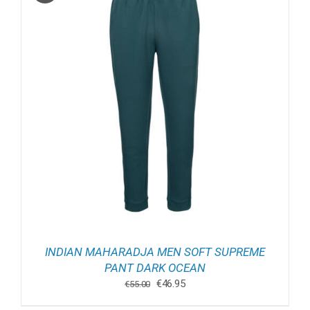
INDIAN MAHARADJA MEN SOFT SUPREME
PANT DARK OCEAN
Oorspronkelijke
Huidige
€
46.95
€
55.00
prijs
prijs