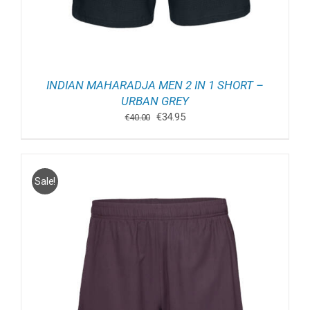
INDIAN MAHARADJA MEN 2 IN 1 SHORT –
URBAN GREY
Oorspronkelijke
Huidige
€
34.95
€
40.00
prijs
prijs
was:
is:
€40.00.
€34.95.
Sale!