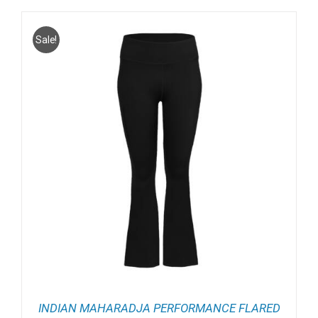
was:
is:
€65.00.
€59.95.
Sale!
INDIAN MAHARADJA PERFORMANCE FLARED