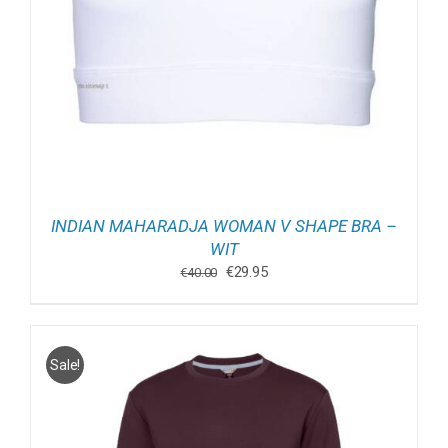
INDIAN MAHARADJA WOMAN V SHAPE BRA –
WIT
Oorspronkelijke
Huidige
€
29.95
€
40.00
prijs
prijs
was:
is:
€40.00.
€29.95.
Sale!