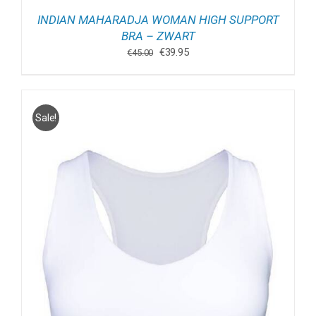
INDIAN MAHARADJA WOMAN HIGH SUPPORT
BRA – ZWART
Oorspronkelijke
Huidige
€
39.95
€
45.00
prijs
prijs
was:
is:
€45.00.
€39.95.
Sale!