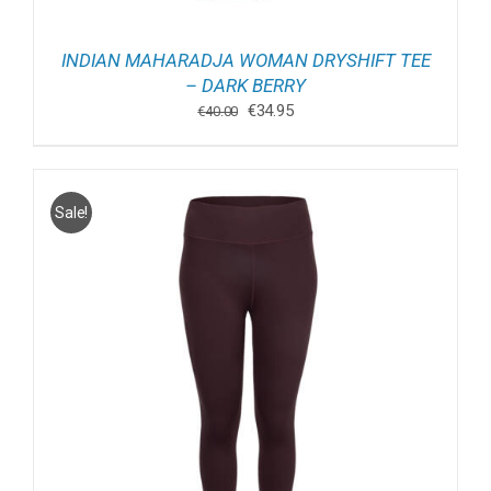
INDIAN MAHARADJA WOMAN DRYSHIFT TEE
– DARK BERRY
Oorspronkelijke
Huidige
€
34.95
€
40.00
prijs
prijs
was:
is:
€40.00.
€34.95.
Sale!