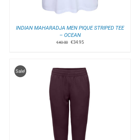
INDIAN MAHARADJA MEN PIQUE STRIPED TEE
– OCEAN
Oorspronkelijke
Huidige
€
34.95
€
40.00
prijs
prijs
was:
is:
€40.00.
€34.95.
Sale!