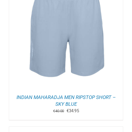
INDIAN MAHARADJA MEN RIPSTOP SHORT –
SKY BLUE
Oorspronkelijke
Huidige
€
34.95
€
40.00
prijs
prijs
was:
is:
€40.00.
€34.95.