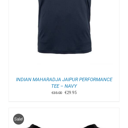
INDIAN MAHARADJA JAIPUR PERFORMANCE
TEE – NAVY
Oorspronkelijke
Huidige
€
29.95
€
35.00
prijs
prijs
was:
is:
€35.00.
€29.95.
Sale!