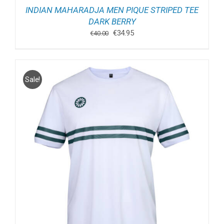
INDIAN MAHARADJA MEN PIQUE STRIPED TEE
DARK BERRY
Oorspronkelijke
Huidige
€
34.95
€
40.00
prijs
prijs
was:
is:
€40.00.
€34.95.
Sale!