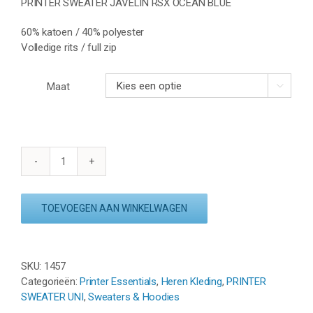
PRINTER SWEATER JAVELIN RSX OCEAN BLUE
60% katoen / 40% polyester
Volledige rits / full zip
Maat

PRINTER
SWEATER
JAVELIN
TOEVOEGEN AAN WINKELWAGEN
RSX
MEN
-
OCEAN
SKU:
1457
BLUE
Categorieën:
Printer Essentials
,
Heren Kleding
,
PRINTER
aantal
SWEATER UNI
,
Sweaters & Hoodies