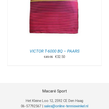
VICTOR T-6000 BQ – PAARS
Oorspronkelijke
Huidige
€
32.50
€
49.95
prijs
prijs
was:
is:
€49.95.
€32.50.
Macaré Sport
Het Kleine Loo 12, 2592 CE Den Haag
06-57792567 |
sales@online-tenniswinkel.nl