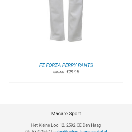
FZ FORZA PERRY PANTS
Oorspronkelijke
Huidige
€
29.95
€
39.95
prijs
prijs
was:
is:
€39.95.
€29.95.
Macaré Sport
Het Kleine Loo 12, 2592 CE Den Haag
06-57792567 |
sales@online-tenniswinkel.nl