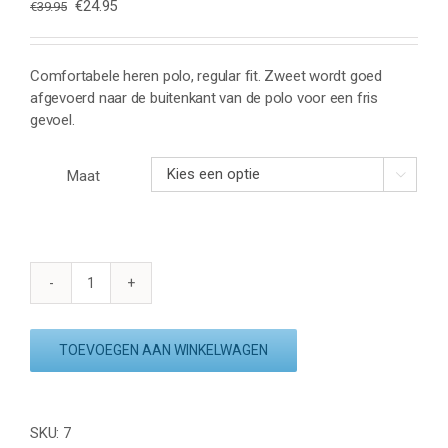
Oorspronkelijke
Huidige
€
24.95
€
39.95
prijs
prijs
was:
is:
€39.95.
€24.95.
Comfortabele heren polo, regular fit. Zweet wordt goed
afgevoerd naar de buitenkant van de polo voor een fris
gevoel.
Maat

VICTOR
POLO
6959
TOEVOEGEN AAN WINKELWAGEN
-
BLACK
aantal
SKU:
7