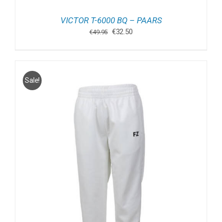
VICTOR T-6000 BQ – PAARS
Oorspronkelijke
Huidige
€
32.50
€
49.95
prijs
prijs
was:
is:
€49.95.
€32.50.
Sale!