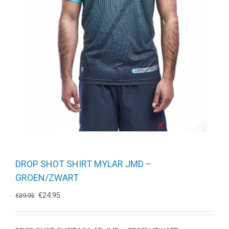
DROP SHOT SHIRT MYLAR JMD –
GROEN/ZWART
Oorspronkelijke
Huidige
€
24.95
€
39.95
prijs
prijs
was:
is:
€39.95.
€24.95.