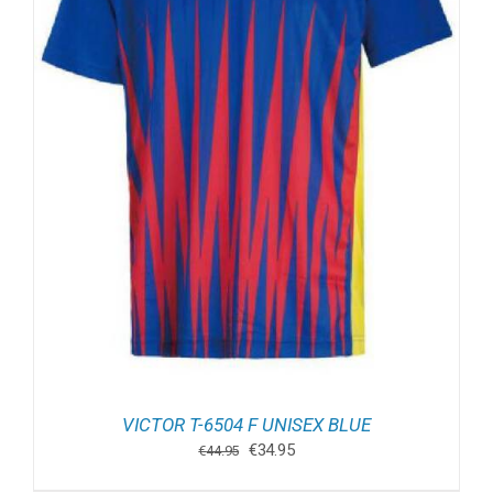
VICTOR T-6504 F UNISEX BLUE
Oorspronkelijke
Huidige
€
34.95
€
44.95
prijs
prijs