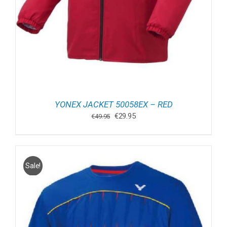
YONEX JACKET 50058EX – RED
Oorspronkelijke
Huidige
€
29.95
€
49.95
prijs
prijs
was:
is:
€49.95.
€29.95.
Sale!