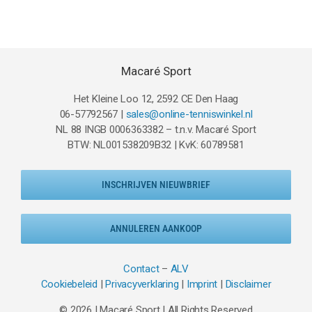
was:
is:
€44.95.
€34.95.
Macaré Sport
Het Kleine Loo 12, 2592 CE Den Haag
06-57792567 |
sales@online-tenniswinkel.nl
NL 88 INGB 0006363382 – t.n.v. Macaré Sport
BTW: NL001538209B32 | KvK: 60789581
INSCHRIJVEN NIEUWBRIEF
ANNULEREN AANKOOP
Contact
–
ALV
Cookiebeleid
|
Privacyverklaring
|
Imprint
|
Disclaimer
© 2026 | Macaré Sport | All Rights Reserved