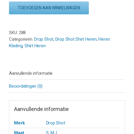
SHIRT
TOEVOEGEN AAN WINKELWAGEN
MYLAR
JMD
-
GROEN/ZWART
SKU:
288
aantal
Categorieën:
Drop Shot
,
Drop Shot Shirt Heren
,
Heren
Kleding
,
Shirt Heren
Aanvullende informatie
Beoordelingen (0)
Aanvullende informatie
Merk
Drop Shot
Maat
S
,
M
,
L