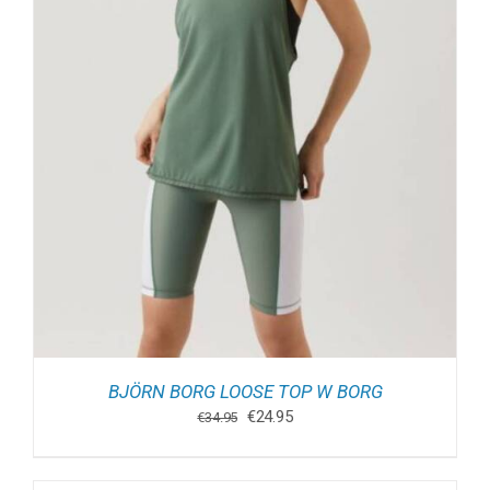
BJÖRN BORG LOOSE TOP W BORG
Oorspronkelijke
Huidige
€
24.95
€
34.95
prijs
prijs
was:
is:
€34.95.
€24.95.