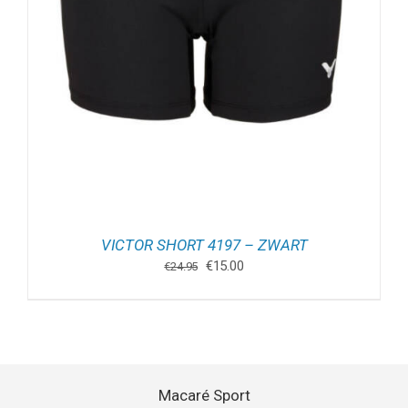
VICTOR SHORT 4197 – ZWART
Oorspronkelijke
Huidige
€
15.00
€
24.95
prijs
prijs
was:
is:
€24.95.
€15.00.
Macaré Sport