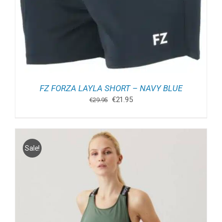
FZ FORZA LAYLA SHORT – NAVY BLUE
Oorspronkelijke
Huidige
€
21.95
€
29.95
prijs
prijs
was:
is:
€29.95.
€21.95.
Sale!