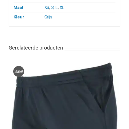
Maat
XS
,
S
,
L
,
XL
Kleur
Grijs
Gerelateerde producten
Sale!