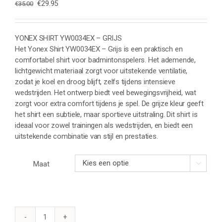
Oorspronkelijke
Huidige
€
29.95
€
35.00
prijs
prijs
was:
is:
€35.00.
€29.95.
YONEX SHIRT YW0034EX – GRIJS
Het Yonex Shirt YW0034EX – Grijs is een praktisch en
comfortabel shirt voor badmintonspelers. Het ademende,
lichtgewicht materiaal zorgt voor uitstekende ventilatie,
zodat je koel en droog blijft, zelfs tijdens intensieve
wedstrijden. Het ontwerp biedt veel bewegingsvrijheid, wat
zorgt voor extra comfort tijdens je spel. De grijze kleur geeft
het shirt een subtiele, maar sportieve uitstraling. Dit shirt is
ideaal voor zowel trainingen als wedstrijden, en biedt een
uitstekende combinatie van stijl en prestaties.
Maat

YONEX