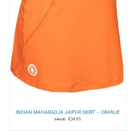
INDIAN MAHARADJA JAIPUR SKIRT – ORANJE
Oorspronkelijke
Huidige
€
34.95
€
40.00
prijs
prijs
was:
is: