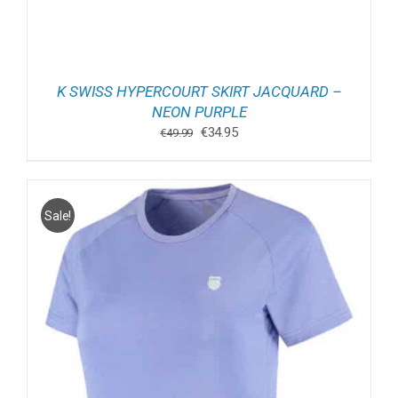
K SWISS HYPERCOURT SKIRT JACQUARD –
NEON PURPLE
Oorspronkelijke
Huidige
€
34.95
€
49.99
prijs
prijs
was:
is:
€49.99.
€34.95.
Sale!