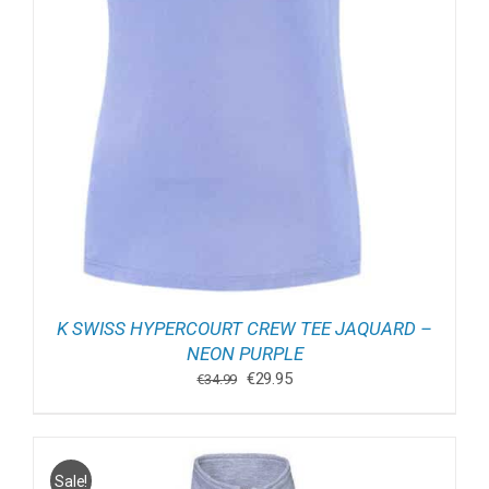
K SWISS HYPERCOURT CREW TEE JAQUARD –
NEON PURPLE
Oorspronkelijke
Huidige
€
29.95
€
34.99
prijs
prijs
was:
is:
€34.99.
€29.95.
Sale!