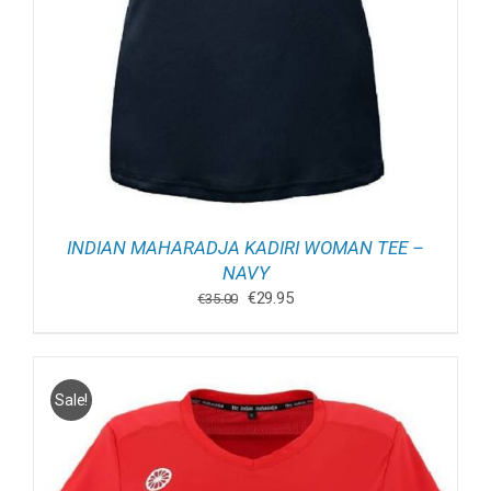
INDIAN MAHARADJA KADIRI WOMAN TEE –
NAVY
Oorspronkelijke
Huidige
€
29.95
€
35.00
prijs
prijs
was:
is:
€35.00.
€29.95.
Sale!