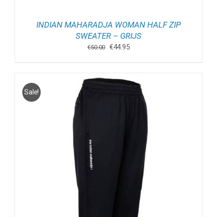
INDIAN MAHARADJA WOMAN HALF ZIP
SWEATER – GRIJS
Oorspronkelijke
Huidige
€
44.95
€
50.00
prijs
prijs
was:
is:
€50.00.
€44.95.
Sale!