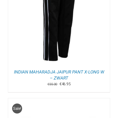
INDIAN MAHARADJA JAIPUR PANT X-LONG W
– ZWART
Oorspronkelijke
Huidige
€
46.95
€
55.00
prijs
prijs
was:
is:
€55.00.
€46.95.
Sale!