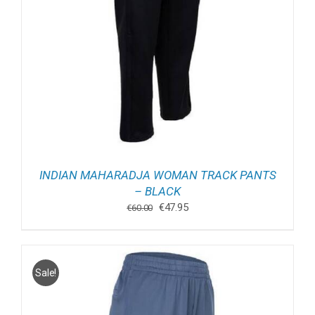
INDIAN MAHARADJA WOMAN TRACK PANTS
– BLACK
Oorspronkelijke
Huidige
€
47.95
€
60.00
prijs
prijs
was:
is:
€60.00.
€47.95.
Sale!