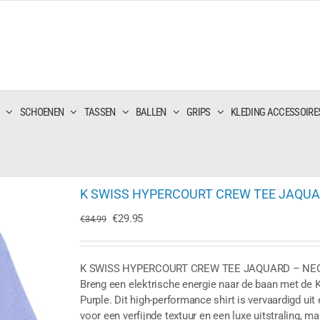
SCHOENEN
TASSEN
BALLEN
GRIPS
KLEDING ACCESSOIRE
K SWISS HYPERCOURT CREW TEE JAQUA
Oorspronkelijke
Huidige
€
29.95
€
34.99
prijs
prijs
was:
is:
€34.99.
€29.95.
K SWISS HYPERCOURT CREW TEE JAQUARD – NE
Breng een elektrische energie naar de baan met de
Purple. Dit high-performance shirt is vervaardigd ui
voor een verfijnde textuur en een luxe uitstraling,