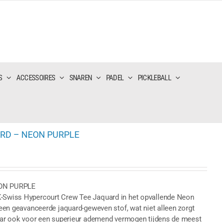
S
ACCESSOIRES
SNAREN
PADEL
PICKLEBALL
RD – NEON PURPLE
ON PURPLE
 K-Swiss Hypercourt Crew Tee Jaquard in het opvallende Neon
t een geavanceerde jaquard-geweven stof, wat niet alleen zorgt
 maar ook voor een superieur ademend vermogen tijdens de meest