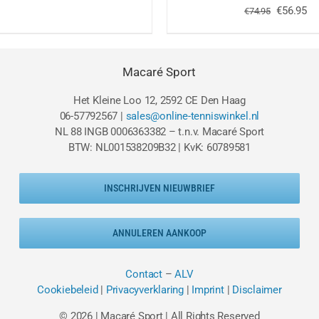
prijs
prijs
Oorspron
Hu
€
56.95
€
74.95
was:
is:
prijs
pri
€24.95.
€15.00.
was:
is:
€74.95.
€5
Macaré Sport
Het Kleine Loo 12, 2592 CE Den Haag
06-57792567 |
sales@online-tenniswinkel.nl
NL 88 INGB 0006363382 – t.n.v. Macaré Sport
BTW: NL001538209B32 | KvK: 60789581
INSCHRIJVEN NIEUWBRIEF
ANNULEREN AANKOOP
Contact
–
ALV
Cookiebeleid
|
Privacyverklaring
|
Imprint
|
Disclaimer
© 2026 | Macaré Sport | All Rights Reserved