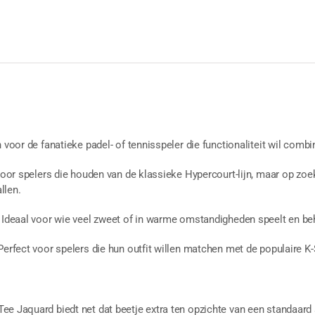
aantal
n voor de fanatieke padel- of tennisspeler die functionaliteit wil com
 Voor spelers die houden van de klassieke Hypercourt-lijn, maar op zo
llen.
 Ideaal voor wie veel zweet of in warme omstandigheden speelt en beho
 Perfect voor spelers die hun outfit willen matchen met de populaire
e Jaquard biedt net dat beetje extra ten opzichte van een standaard 