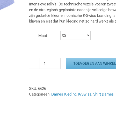
intensieve rally’s. De technische vezels voeren zwee
en de strategisch geplaatste naden je volledige bewe
zijn gedurfde kleur en iconische K-Swiss branding is
blijven en eist dat hun kleding net zo hard werkt als z
Maat
TOEVOEGEN AAN WINKE
K
SWISS
HYPERCOURT
CREW
SKU:
6626
TEE
Categorieën:
Dames Kleding
,
K-Swiss
,
Shirt Dames
JAQUARD
-
NEON
PURPLE