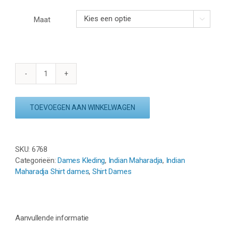
Maat

INDIAN
MAHARADJA
KADIRI
TOEVOEGEN AAN WINKELWAGEN
WOMAN
TEE
-
NAVY
SKU:
6768
aantal
Categorieën:
Dames Kleding
,
Indian Maharadja
,
Indian
Maharadja Shirt dames
,
Shirt Dames
Aanvullende informatie