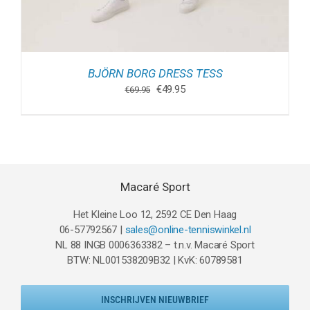
BJÖRN BORG DRESS TESS
Oorspronkelijke
Huidige
€
49.95
€
69.95
prijs
prijs
was:
is:
€69.95.
€49.95.
Macaré Sport
Het Kleine Loo 12, 2592 CE Den Haag
06-57792567 |
sales@online-tenniswinkel.nl
NL 88 INGB 0006363382 – t.n.v. Macaré Sport
BTW: NL001538209B32 | KvK: 60789581
INSCHRIJVEN NIEUWBRIEF