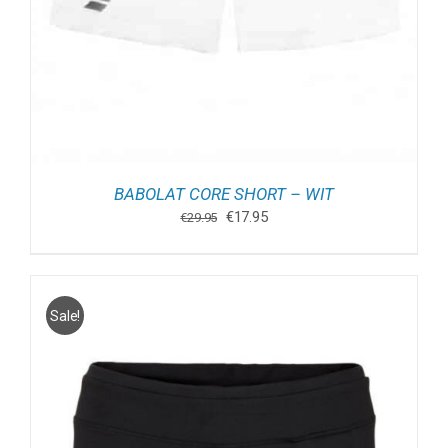
BABOLAT CORE SHORT – WIT
Oorspronkelijke
Huidige
€
17.95
€
29.95
prijs
prijs
was:
is:
€29.95.
€17.95.
Sale!