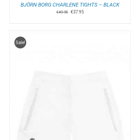
BJÖRN BORG CHARLENE TIGHTS – BLACK
Oorspronkelijke
Huidige
€
37.95
€
49.95
prijs
prijs
was:
is:
€49.95.
€37.95.
Sale!