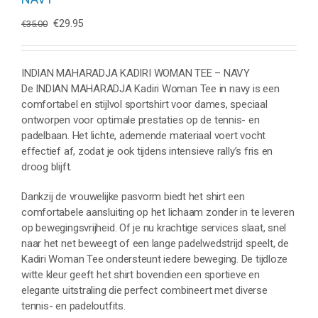
Oorspronkelijke
Huidige
€
29.95
€
35.00
prijs
prijs
was:
is:
€35.00.
€29.95.
INDIAN MAHARADJA KADIRI WOMAN TEE – NAVY
De INDIAN MAHARADJA Kadiri Woman Tee in navy is een
comfortabel en stijlvol sportshirt voor dames, speciaal
ontworpen voor optimale prestaties op de tennis- en
padelbaan. Het lichte, ademende materiaal voert vocht
effectief af, zodat je ook tijdens intensieve rally’s fris en
droog blijft.
Dankzij de vrouwelijke pasvorm biedt het shirt een
comfortabele aansluiting op het lichaam zonder in te leveren
op bewegingsvrijheid. Of je nu krachtige services slaat, snel
naar het net beweegt of een lange padelwedstrijd speelt, de
Kadiri Woman Tee ondersteunt iedere beweging. De tijdloze
witte kleur geeft het shirt bovendien een sportieve en
elegante uitstraling die perfect combineert met diverse
tennis- en padeloutfits.