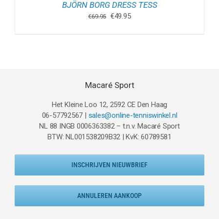
BJÖRN BORG DRESS TESS
Oorspronkelijke
Huidige
€
49.95
€
69.95
prijs
prijs
was:
is:
€69.95.
€49.95.
Macaré Sport
Het Kleine Loo 12, 2592 CE Den Haag
06-57792567 |
sales@online-tenniswinkel.nl
NL 88 INGB 0006363382 – t.n.v. Macaré Sport
BTW: NL001538209B32 | KvK: 60789581
INSCHRIJVEN NIEUWBRIEF
ANNULEREN AANKOOP