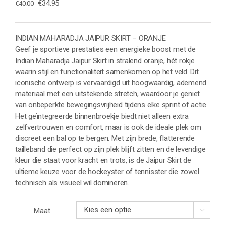
Oorspronkelijke
Huidige
€
34.95
€
40.00
prijs
prijs
was:
is:
€40.00.
€34.95.
INDIAN MAHARADJA JAIPUR SKIRT – ORANJE
Geef je sportieve prestaties een energieke boost met de
Indian Maharadja Jaipur Skirt in stralend oranje, hét rokje
waarin stijl en functionaliteit samenkomen op het veld. Dit
iconische ontwerp is vervaardigd uit hoogwaardig, ademend
materiaal met een uitstekende stretch, waardoor je geniet
van onbeperkte bewegingsvrijheid tijdens elke sprint of actie.
Het geïntegreerde binnenbroekje biedt niet alleen extra
zelfvertrouwen en comfort, maar is ook de ideale plek om
discreet een bal op te bergen. Met zijn brede, flatterende
tailleband die perfect op zijn plek blijft zitten en de levendige
kleur die staat voor kracht en trots, is de Jaipur Skirt de
ultieme keuze voor de hockeyster of tennisster die zowel
technisch als visueel wil domineren.
Maat
