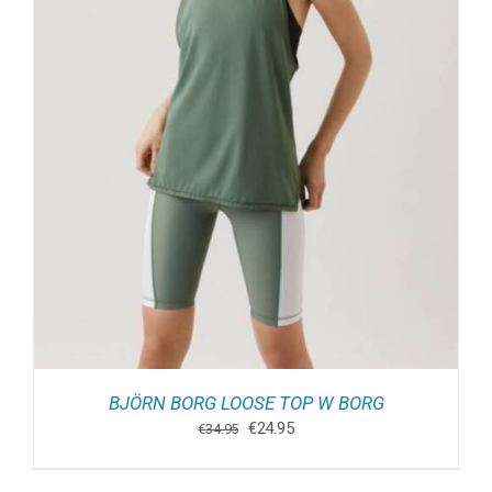
BJÖRN BORG LOOSE TOP W BORG
Oorspronkelijke
Huidige
€
24.95
€
34.95
prijs
prijs
was:
is: