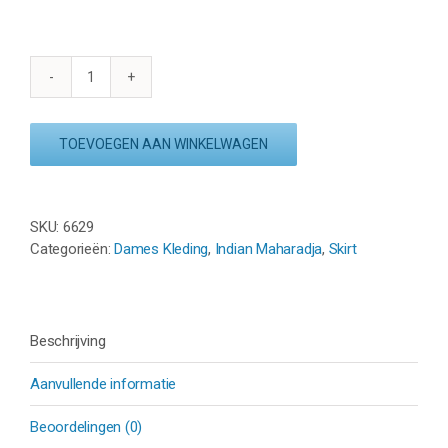
INDIAN
MAHARADJA
JAIPUR
TOEVOEGEN AAN WINKELWAGEN
SKIRT
–
ORANJE
aantal
SKU:
6629
Categorieën:
Dames Kleding
,
Indian Maharadja
,
Skirt
Beschrijving
Aanvullende informatie
Beoordelingen (0)