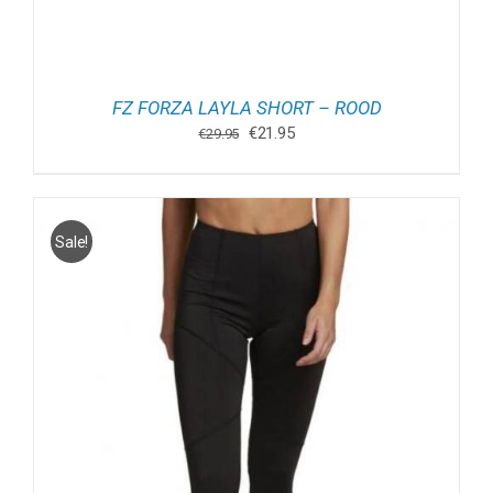
FZ FORZA LAYLA SHORT – ROOD
Oorspronkelijke
Huidige
€
21.95
€
29.95
prijs
prijs
was:
is:
€29.95.
€21.95.
Sale!