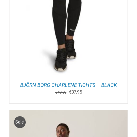
BJÖRN BORG CHARLENE TIGHTS – BLACK
Oorspronkelijke
Huidige
€
37.95
€
49.95
prijs
prijs
was:
is:
€49.95.
€37.95.
Sale!