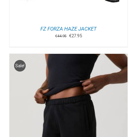
FZ FORZA HAZE JACKET
Oorspronkelijke
Huidige
€
27.95
€
44.95
prijs
prijs
was:
is:
€44.95.
€27.95.
Sale!