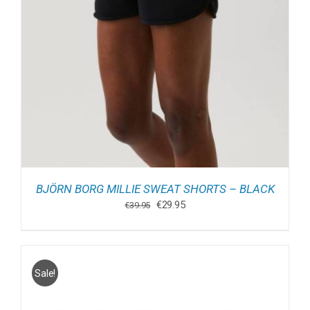
BJÖRN BORG MILLIE SWEAT SHORTS – BLACK
Oorspronkelijke
Huidige
€
29.95
€
39.95
prijs
prijs
was:
is:
€39.95.
€29.95.
Sale!