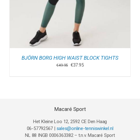
BJÖRN BORG HIGH WAIST BLOCK TIGHTS
Oorspronkelijke
Huidige
€
37.95
€
49.95
prijs
prijs
was:
is:
€49.95.
€37.95.
Macaré Sport
Het Kleine Loo 12, 2592 CE Den Haag
06-57792567 |
sales@online-tenniswinkel.nl
NL 88 INGB 0006363382 – t.n.v. Macaré Sport