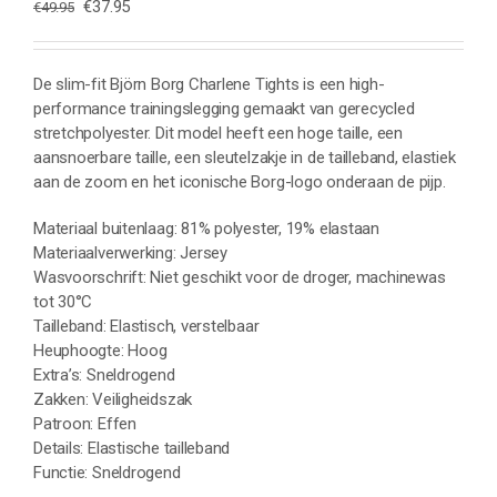
Oorspronkelijke
Huidige
€
37.95
€
49.95
prijs
prijs
was:
is:
€49.95.
€37.95.
De slim-fit Björn Borg Charlene Tights is een high-
performance trainingslegging gemaakt van gerecycled
stretchpolyester. Dit model heeft een hoge taille, een
aansnoerbare taille, een sleutelzakje in de tailleband, elastiek
aan de zoom en het iconische Borg-logo onderaan de pijp.
Materiaal buitenlaag: 81% polyester, 19% elastaan
Materiaalverwerking: Jersey
Wasvoorschrift: Niet geschikt voor de droger, machinewas
tot 30°C
Tailleband: Elastisch, verstelbaar
Heuphoogte: Hoog
Extra’s: Sneldrogend
Zakken: Veiligheidszak
Patroon: Effen
Details: Elastische tailleband
Functie: Sneldrogend