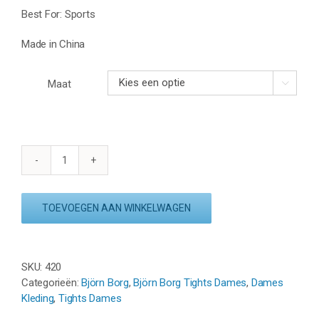
Best For: Sports
Made in China
Maat

BJÖRN
BORG
CHARLENE
TOEVOEGEN AAN WINKELWAGEN
TIGHTS
-
BLACK
aantal
SKU:
420
Categorieën:
Björn Borg
,
Björn Borg Tights Dames
,
Dames
Kleding
,
Tights Dames