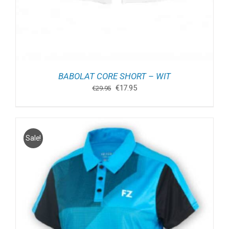
BABOLAT CORE SHORT – WIT
Oorspronkelijke
Huidige
€
17.95
€
29.95
prijs
prijs
was:
is:
€29.95.
€17.95.
Sale!