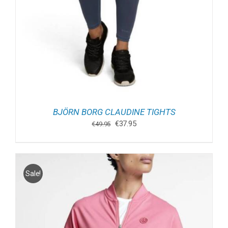
BJÖRN BORG CLAUDINE TIGHTS
Oorspronkelijke
Huidige
€
37.95
€
49.95
prijs
prijs
was:
is:
€49.95.
€37.95.
Sale!