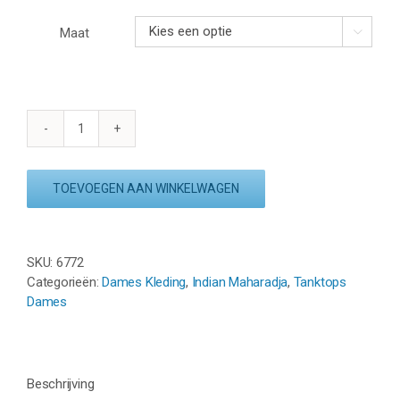
Maat

INDIAN
MAHARADJA
BREEZE
TOEVOEGEN AAN WINKELWAGEN
TANK
-
BERRY
ROSE
SKU:
6772
aantal
Categorieën:
Dames Kleding
,
Indian Maharadja
,
Tanktops
Dames
Beschrijving