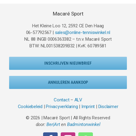
Macaré Sport
Het Kleine Loo 12, 2592 CE Den Haag
06-57792567 |
sales@online-tenniswinkel.nl
NL 88 INGB 0006363382 – t.n.v. Macaré Sport
BTW: NL001538209B32 | KvK: 60789581
INSCHRIJVEN NIEUWBRIEF
ANNULEREN AANKOOP
Contact
–
ALV
Cookiebeleid
|
Privacyverklaring
|
Imprint
|
Disclaimer
© 2026 | Macaré Sport | All Rights Reserved
door:
Ber|Art
en
Badmintonwinkel