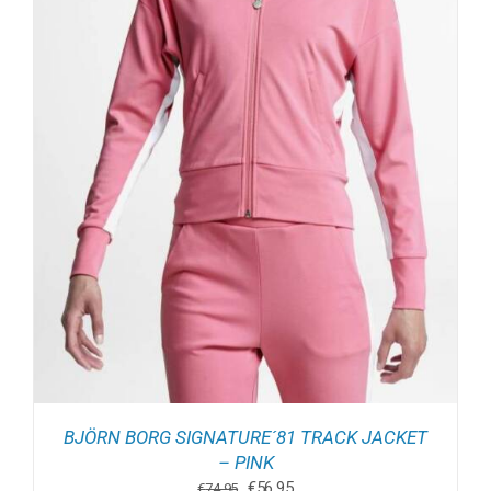
BJÖRN BORG SIGNATURE´81 TRACK JACKET
– PINK
Oorspronkelijke
Huidige
€
56.95
€
74.95