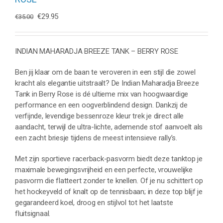
Oorspronkelijke
Huidige
€
29.95
€
35.00
prijs
prijs
was:
is:
€35.00.
€29.95.
INDIAN MAHARADJA BREEZE TANK – BERRY ROSE
Ben jij klaar om de baan te veroveren in een stijl die zowel
kracht als elegantie uitstraalt? De Indian Maharadja Breeze
Tank in Berry Rose is dé ultieme mix van hoogwaardige
performance en een oogverblindend design. Dankzij de
verfijnde, levendige bessenroze kleur trek je direct alle
aandacht, terwijl de ultra-lichte, ademende stof aanvoelt als
een zacht briesje tijdens de meest intensieve rally’s.
Met zijn sportieve racerback-pasvorm biedt deze tanktop je
maximale bewegingsvrijheid en een perfecte, vrouwelijke
pasvorm die flatteert zonder te knellen. Of je nu schittert op
het hockeyveld of knalt op de tennisbaan; in deze top blijf je
gegarandeerd koel, droog en stijlvol tot het laatste
fluitsignaal.