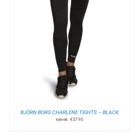
BJÖRN BORG CHARLENE TIGHTS – BLACK
Oorspronkelijke
Huidige
€
37.95
€
49.95
prijs
prijs
was:
is: