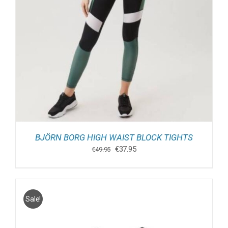
BJÖRN BORG HIGH WAIST BLOCK TIGHTS
Oorspronkelijke
Huidige
€
37.95
€
49.95
prijs
prijs
was:
is:
€49.95.
€37.95.
Sale!