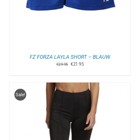
FZ FORZA LAYLA SHORT – BLAUW
Oorspronkelijke
Huidige
€
21.95
€
29.95
prijs
prijs
was:
is:
€29.95.
€21.95.
Sale!