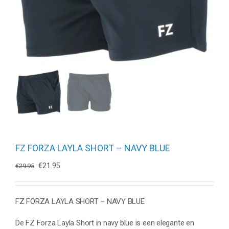
FZ FORZA LAYLA SHORT – NAVY BLUE
Oorspronkelijke
Huidige
€
21.95
€
29.95
prijs
prijs
was:
is:
€29.95.
€21.95.
FZ FORZA LAYLA SHORT – NAVY BLUE
De FZ Forza Layla Short in navy blue is een elegante en