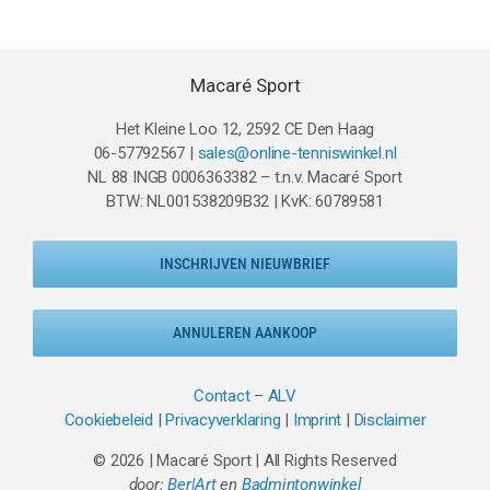
€49.95.
€37.95.
Macaré Sport
Het Kleine Loo 12, 2592 CE Den Haag
06-57792567 |
sales@online-tenniswinkel.nl
NL 88 INGB 0006363382 – t.n.v. Macaré Sport
BTW: NL001538209B32 | KvK: 60789581
INSCHRIJVEN NIEUWBRIEF
ANNULEREN AANKOOP
Contact
–
ALV
Cookiebeleid
|
Privacyverklaring
|
Imprint
|
Disclaimer
© 2026 | Macaré Sport | All Rights Reserved
door:
Ber|Art
en
Badmintonwinkel