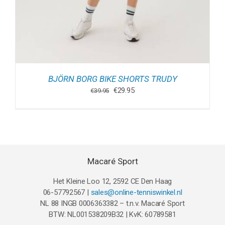
BJÖRN BORG BIKE SHORTS TRUDY
Oorspronkelijke
Huidige
€
29.95
€
39.95
prijs
prijs
was:
is:
€39.95.
€29.95.
Macaré Sport
Het Kleine Loo 12, 2592 CE Den Haag
06-57792567 |
sales@online-tenniswinkel.nl
NL 88 INGB 0006363382 – t.n.v. Macaré Sport
BTW: NL001538209B32 | KvK: 60789581