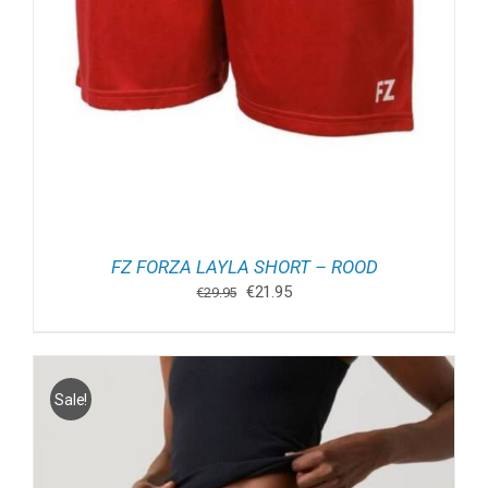
FZ FORZA LAYLA SHORT – ROOD
Oorspronkelijke
Huidige
€
21.95
€
29.95
prijs
prijs
was:
is:
€29.95.
€21.95.
Sale!