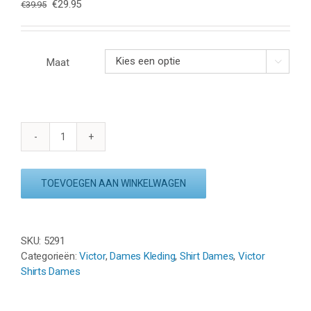
Oorspronkelijke
Huidige
€
29.95
€
39.95
prijs
prijs
was:
is:
€39.95.
€29.95.
Maat

VICTOR
T-
SHIRT
TOEVOEGEN AAN WINKELWAGEN
T-
34102
CD
aantal
SKU:
5291
Categorieën:
Victor
,
Dames Kleding
,
Shirt Dames
,
Victor
Shirts Dames