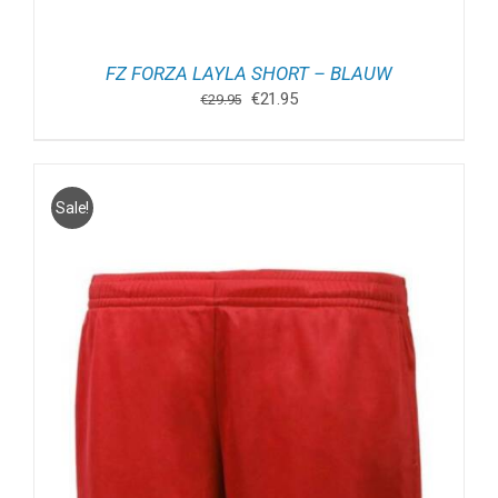
FZ FORZA LAYLA SHORT – BLAUW
Oorspronkelijke
Huidige
€
21.95
€
29.95
prijs
prijs
was:
is:
€29.95.
€21.95.
Sale!