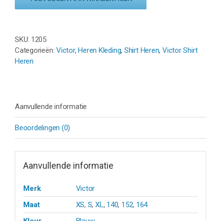
T-
13102
B
-
SKU:
1205
DONKERBLAUW
Categorieën:
Victor
,
Heren Kleding
,
Shirt Heren
,
Victor Shirt
aantal
Heren
Aanvullende informatie
Beoordelingen (0)
Aanvullende informatie
Merk
Victor
Maat
XS
,
S
,
XL
,
140
,
152
,
164
Kleur
Blauw