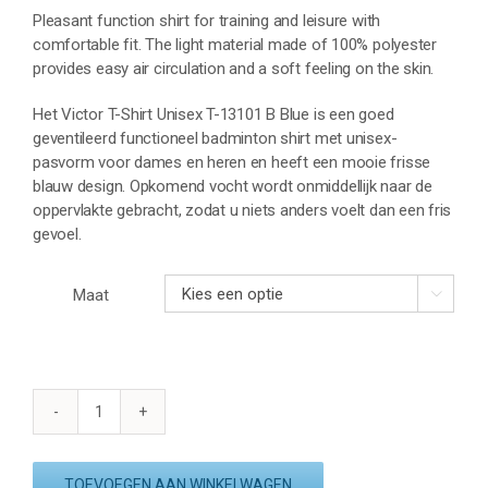
Pleasant function shirt for training and leisure with
comfortable fit. The light material made of 100% polyester
provides easy air circulation and a soft feeling on the skin.
Het Victor T-Shirt Unisex T-13101 B Blue is een goed
geventileerd functioneel badminton shirt met unisex-
pasvorm voor dames en heren en heeft een mooie frisse
blauw design. Opkomend vocht wordt onmiddellijk naar de
oppervlakte gebracht, zodat u niets anders voelt dan een fris
gevoel.
Maat

VICTOR
T-
SHIRT
TOEVOEGEN AAN WINKELWAGEN