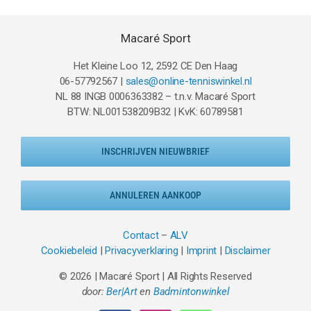
Macaré Sport
Het Kleine Loo 12, 2592 CE Den Haag
06-57792567 |
sales@online-tenniswinkel.nl
NL 88 INGB 0006363382 – t.n.v. Macaré Sport
BTW: NL001538209B32 | KvK: 60789581
INSCHRIJVEN NIEUWBRIEF
ANNULEREN AANKOOP
Contact
–
ALV
Cookiebeleid
|
Privacyverklaring
|
Imprint
|
Disclaimer
© 2026 | Macaré Sport | All Rights Reserved
door:
Ber|Art
en
Badmintonwinkel