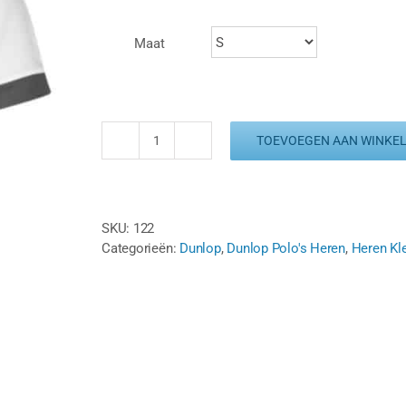
Maat
TOEVOEGEN AAN WINKE
DUNLOP
CLUBLINE
POLO
aantal
SKU:
122
Categorieën:
Dunlop
,
Dunlop Polo's Heren
,
Heren Kl