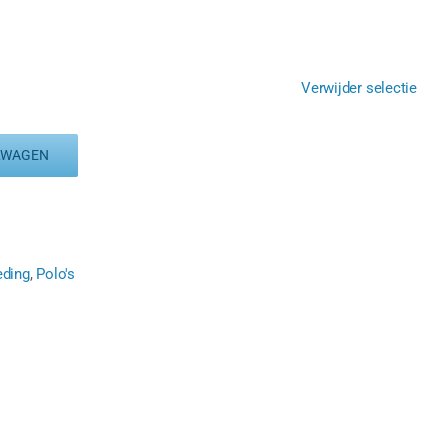
Verwijder selectie
LWAGEN
eding
,
Polo's