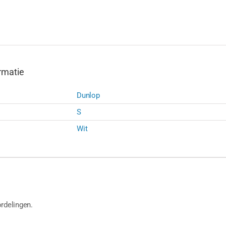
rmatie
Dunlop
S
Wit
rdelingen.