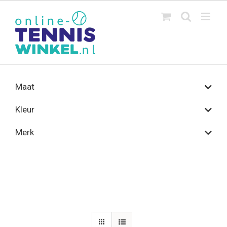
Ga
naar
inhoud
Maat
Kleur
Merk