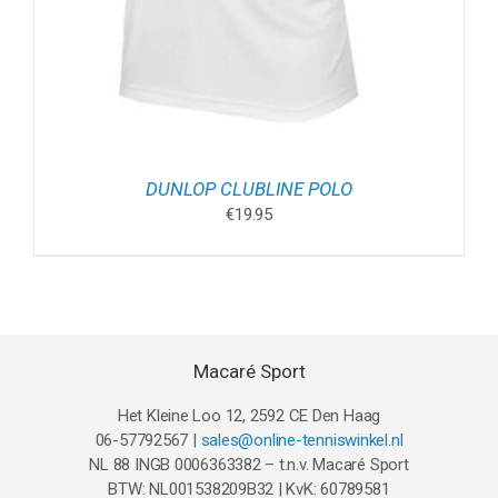
DUNLOP CLUBLINE POLO
€
19.95
Macaré Sport
Het Kleine Loo 12, 2592 CE Den Haag
06-57792567 |
sales@online-tenniswinkel.nl
NL 88 INGB 0006363382 – t.n.v. Macaré Sport
BTW: NL001538209B32 | KvK: 60789581