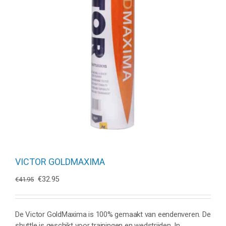
VICTOR GOLDMAXIMA
Oorspronkelijke
Huidige
€
32.95
€
41.95
prijs
prijs
was:
is:
€41.95.
€32.95.
De Victor GoldMaxima is 100% gemaakt van eendenveren. De
shuttle is geschikt voor trainingen en wedstrijden. In