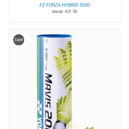
FZ FORZA HYBRID 5000
Oorspronkelijke
Huidige
€
21.50
€
30.00
prijs
prijs
was:
is:
€30.00.
€21.50.
Sale!