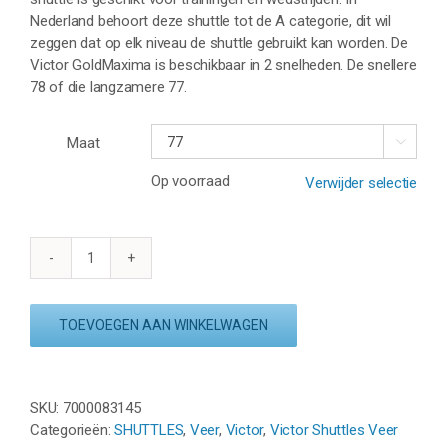
Nederland behoort deze shuttle tot de A categorie, dit wil
zeggen dat op elk niveau de shuttle gebruikt kan worden. De
Victor GoldMaxima is beschikbaar in 2 snelheden. De snellere
78 of die langzamere 77.
Maat

Op voorraad
Verwijder selectie
VICTOR
GOLDMAXIMA
aantal
TOEVOEGEN AAN WINKELWAGEN
SKU:
7000083145
Categorieën:
SHUTTLES
,
Veer
,
Victor
,
Victor Shuttles Veer