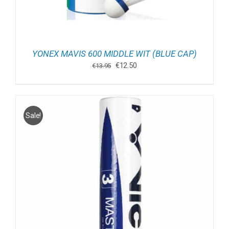
YONEX MAVIS 600 MIDDLE WIT (BLUE CAP)
Oorspronkelijke
Huidige
€
12.50
€
13.95
prijs
prijs
was:
is:
€13.95.
€12.50.
Sale!