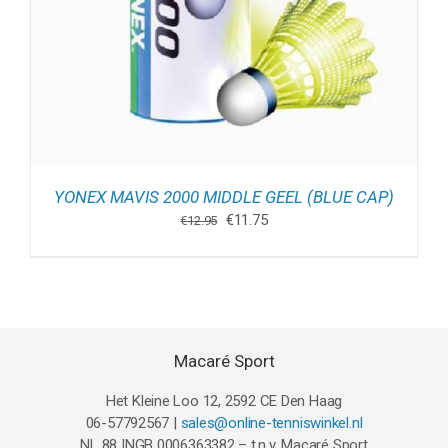
YONEX MAVIS 2000 MIDDLE GEEL (BLUE CAP)
Oorspronkelijke
Huidige
€
11.75
€
12.95
prijs
prijs
was:
is:
€12.95.
€11.75.
Macaré Sport
Het Kleine Loo 12, 2592 CE Den Haag
06-57792567 |
sales@online-tenniswinkel.nl
NL 88 INGB 0006363382 – t.n.v. Macaré Sport