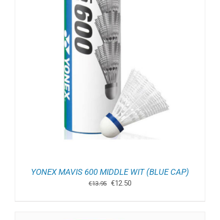
YONEX MAVIS 600 MIDDLE WIT (BLUE CAP)
Oorspronkelijke
Huidige
€
12.50
€
13.95
prijs
prijs
was:
is:
€13.95.
€12.50.