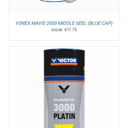
YONEX MAVIS 2000 MIDDLE GEEL (BLUE CAP)
Oorspronkelijke
Huidige
€
11.75
€
12.95
prijs
prijs
was:
is:
€12.95.
€11.75.