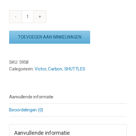
VICTOR
NCS
-
TOEVOEGEN AAN WINKELWAGEN
NEW
CARBONSONIC
(12
ST.)
SKU:
5958
aantal
Categorieën:
Victor
,
Carbon
,
SHUTTLES
Aanvullende informatie
Beoordelingen (0)
Aanvullende informatie