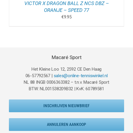
VICTOR X DRAGON BALL Z NCS DBZ –
ORANJE – SPEED 77
€
9.95
Macaré Sport
Het Kleine Loo 12, 2592 CE Den Haag
06-57792567 |
sales@online-tenniswinkel.nl
NL 88 INGB 0006363382 – t.n.v. Macaré Sport
BTW: NL001538209B32 | KvK: 60789581
INSCHRIJVEN NIEUWBRIEF
ANNULEREN AANKOOP