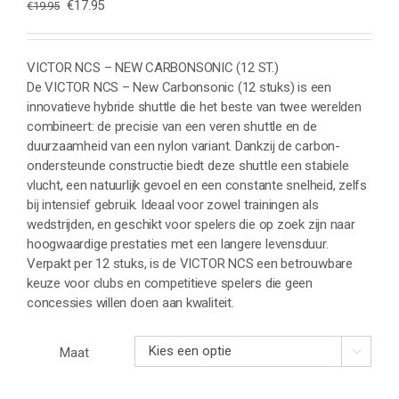
Oorspronkelijke
Huidige
€
17.95
€
19.95
prijs
prijs
was:
is:
€19.95.
€17.95.
VICTOR NCS – NEW CARBONSONIC (12 ST.)
De VICTOR NCS – New Carbonsonic (12 stuks) is een
innovatieve hybride shuttle die het beste van twee werelden
combineert: de precisie van een veren shuttle en de
duurzaamheid van een nylon variant. Dankzij de carbon-
ondersteunde constructie biedt deze shuttle een stabiele
vlucht, een natuurlijk gevoel en een constante snelheid, zelfs
bij intensief gebruik. Ideaal voor zowel trainingen als
wedstrijden, en geschikt voor spelers die op zoek zijn naar
hoogwaardige prestaties met een langere levensduur.
Verpakt per 12 stuks, is de VICTOR NCS een betrouwbare
keuze voor clubs en competitieve spelers die geen
concessies willen doen aan kwaliteit.
Maat
