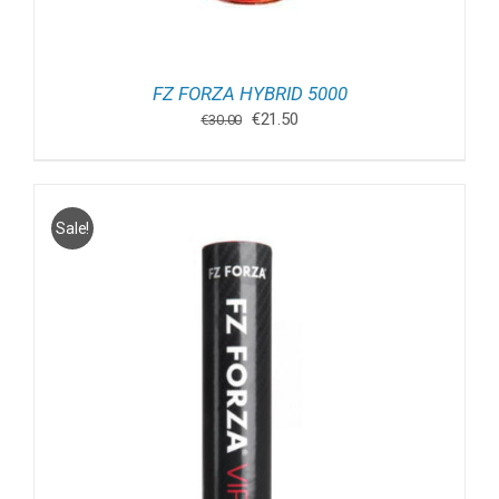
FZ FORZA HYBRID 5000
Oorspronkelijke
Huidige
€
21.50
€
30.00
prijs
prijs
was:
is:
€30.00.
€21.50.
Sale!