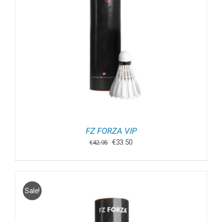
FZ FORZA VIP
Oorspronkelijke
Huidige
€
33.50
€
42.95
prijs
prijs
was:
is:
€42.95.
€33.50.
Sale!