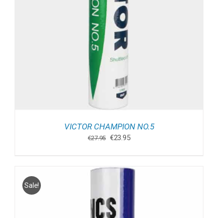
VICTOR CHAMPION NO.5
Oorspronkelijke
Huidige
€
23.95
€
27.95
prijs
prijs
was:
is:
€27.95.
€23.95.
Sale!