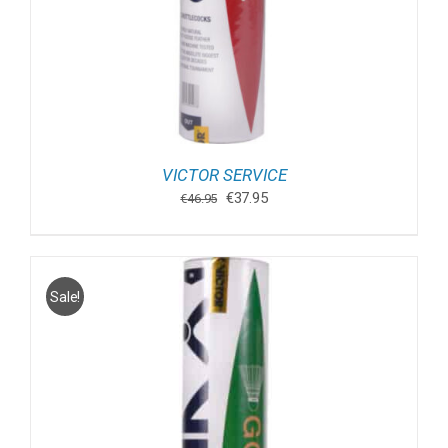
VICTOR SERVICE
Oorspronkelijke
Huidige
€
37.95
€
46.95
prijs
prijs
was:
is:
€46.95.
€37.95.
Sale!