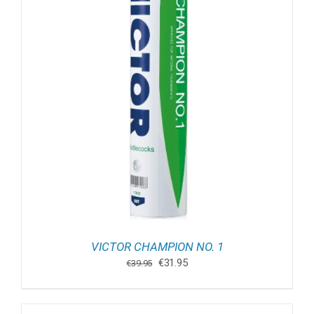
VICTOR CHAMPION NO. 1
Oorspronkelijke
Huidige
€
31.95
€
39.95
prijs
prijs
was:
is:
€39.95.
€31.95.