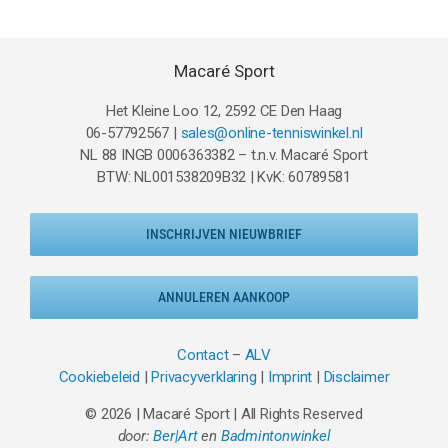
Macaré Sport
Het Kleine Loo 12, 2592 CE Den Haag
06-57792567 |
sales@online-tenniswinkel.nl
NL 88 INGB 0006363382 – t.n.v. Macaré Sport
BTW: NL001538209B32 | KvK: 60789581
INSCHRIJVEN NIEUWBRIEF
ANNULEREN AANKOOP
Contact
–
ALV
Cookiebeleid
|
Privacyverklaring
|
Imprint
|
Disclaimer
© 2026 | Macaré Sport | All Rights Reserved
door:
Ber|Art
en
Badmintonwinkel