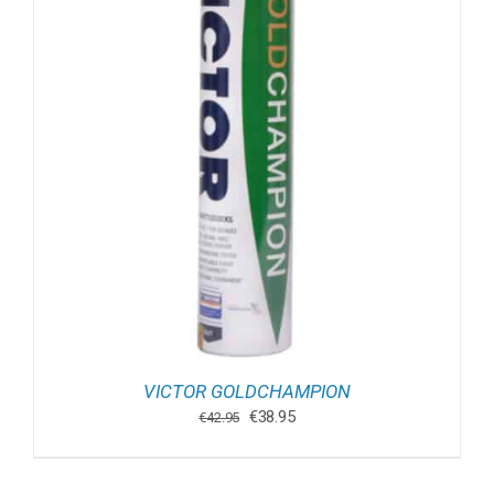
VICTOR GOLDCHAMPION
Oorspronkelijke
Huidige
€
38.95
€
42.95
prijs
prijs
was:
is:
€42.95.
€38.95.