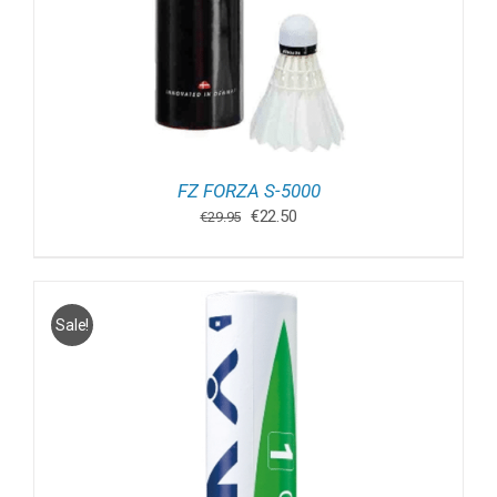
FZ FORZA S-5000
Oorspronkelijke
Huidige
€
22.50
€
29.95
prijs
prijs
was:
is:
€29.95.
€22.50.
Sale!