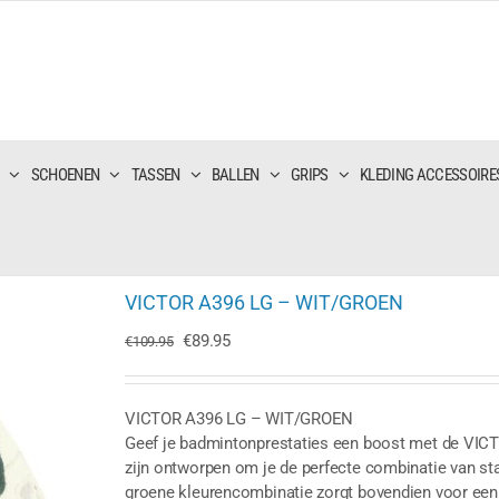
SCHOENEN
TASSEN
BALLEN
GRIPS
KLEDING ACCESSOIRE
VICTOR A396 LG – WIT/GROEN
Oorspronkelijke
Huidige
€
89.95
€
109.95
prijs
prijs
was:
is:
€109.95.
€89.95.
VICTOR A396 LG – WIT/GROEN
Geef je badmintonprestaties een boost met de V
zijn ontworpen om je de perfecte combinatie van stabi
groene kleurencombinatie zorgt bovendien voor een d