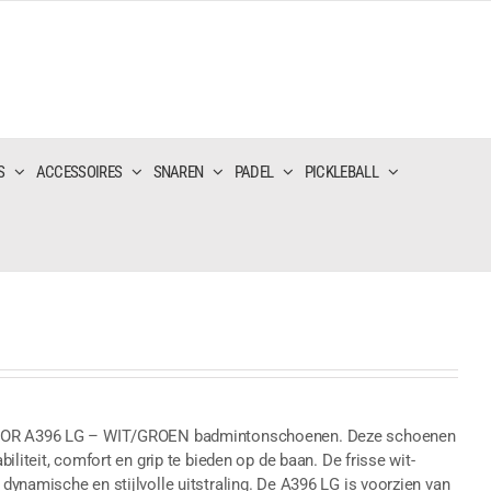
S
ACCESSOIRES
SNAREN
PADEL
PICKLEBALL
ICTOR A396 LG – WIT/GROEN badmintonschoenen. Deze schoenen
liteit, comfort en grip te bieden op de baan. De frisse wit-
ynamische en stijlvolle uitstraling. De A396 LG is voorzien van