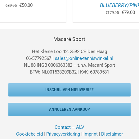
Oorspronkelijke
Huidige
BLUEBERRY/PIN
€
50.00
€
89.95
prijs
prijs
Oorspron
Hu
€
79.00
€
179.95
was:
is:
prijs
pr
€89.95.
€50.00.
was:
is
€179.95.
€7
Macaré Sport
Het Kleine Loo 12, 2592 CE Den Haag
06-57792567 |
sales@online-tenniswinkel.nl
NL 88 INGB 0006363382 – t.n.v. Macaré Sport
BTW: NL001538209B32 | KvK: 60789581
INSCHRIJVEN NIEUWBRIEF
ANNULEREN AANKOOP
Contact
–
ALV
Cookiebeleid
|
Privacyverklaring
|
Imprint
|
Disclaimer