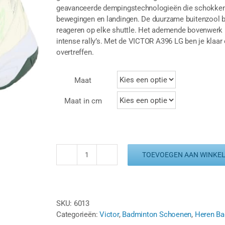
geavanceerde dempingstechnologieën die schokken 
bewegingen en landingen. De duurzame buitenzool bied
reageren op elke shuttle. Het ademende bovenwerk h
intense rally’s. Met de VICTOR A396 LG ben je klaar
overtreffen.
Maat
Maat in cm
TOEVOEGEN AAN WINKE
VICTOR
A396
LG
-
SKU:
6013
WIT/GROEN
Categorieën:
Victor
,
Badminton Schoenen
,
Heren Ba
aantal