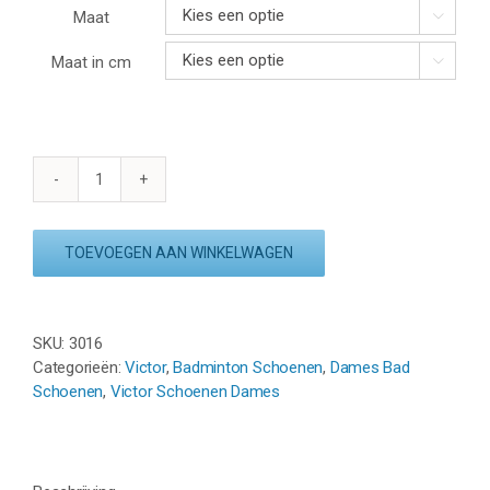
Maat

Maat in cm

VICTOR
A900F
AR
TOEVOEGEN AAN WINKELWAGEN
-
WIT/GROEN
aantal
SKU:
3016
Categorieën:
Victor
,
Badminton Schoenen
,
Dames Bad
Schoenen
,
Victor Schoenen Dames