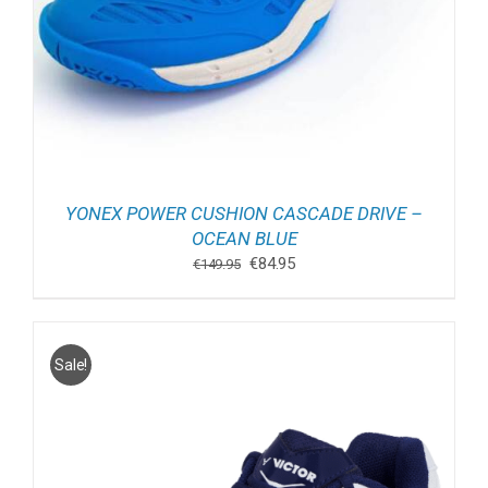
YONEX POWER CUSHION CASCADE DRIVE –
OCEAN BLUE
Oorspronkelijke
Huidige
€
84.95
€
149.95
prijs
prijs
was:
is:
€149.95.
€84.95.
Sale!