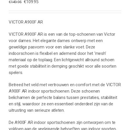
Oorspronkelijke
Huidige
€
109.95
€
149.95
prijs
prijs
was:
is:
€149.95.
€109.95.
VICTOR A900F AR
VICTOR A900F AR is een van de top-schoenen van Victor
voor dames. Het elegante dames ontwerp met een
geweldige pasvorm voor een slanke voet. Deze
indoorschoen is flexibel en ademend door het ‘mesh’
materiaal op de toplaag. Een lichtgewicht allround schoen
met goede stabiliteit in demping geschikt voor alle soorten
spelers.
Betreed het veld met vertrouwen en comfort met de VICTOR
A900F AR indoor sportschoenen. Deze schoenen
belichamen de perfecte balans tussen prestaties, stabiliteit
en stijl, waardoor ze een essentieel onderdeel zijn van de
uitrusting van serieuze atleten.
De A900F AR indoor sportschoenen zijn ontworpen om te
voldoen aan de veeleisende behoeften van indoor sporten,