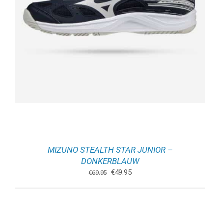
MIZUNO STEALTH STAR JUNIOR –
DONKERBLAUW
Oorspronkelijke
Huidige
€
49.95
€
69.95
prijs
prijs
was:
is:
€69.95.
€49.95.