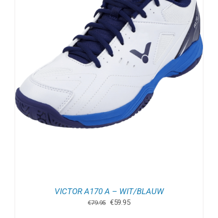
VICTOR A170 A – WIT/BLAUW
Oorspronkelijke
Huidige
€
59.95
€
79.95
prijs
prijs