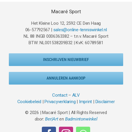
Macaré Sport
Het Kleine Loo 12, 2592 CE Den Haag
06-57792567 |
sales@online-tenniswinkel.nl
NL 88 INGB 0006363382 – t.n.v. Macaré Sport
BTW: NL001538209B32 | KvK: 60789581
INSCHRIJVEN NIEUWBRIEF
ANNULEREN AANKOOP
Contact
–
ALV
Cookiebeleid
|
Privacyverklaring
|
Imprint
|
Disclaimer
© 2026 | Macaré Sport | All Rights Reserved
door:
Ber|Art
en
Badmintonwinkel