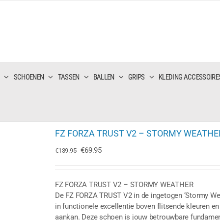
SCHOENEN
TASSEN
BALLEN
GRIPS
KLEDING ACCESSOIRE
FZ FORZA TRUST V2 – STORMY WEATHE
Oorspronkelijke
Huidige
€
69.95
€
139.95
prijs
prijs
was:
is:
€139.95.
€69.95.
FZ FORZA TRUST V2 – STORMY WEATHER
De FZ FORZA TRUST V2 in de ingetogen ‘Stormy Weath
in functionele excellentie boven flitsende kleuren e
aankan. Deze schoen is jouw betrouwbare fundamen