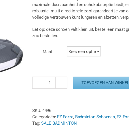
maximale duurzaamheid en schokabsorptie biedt, ess
robuuste, multi-directionele zool garandeert je van e
volledige vertrouwen kunt lungeren en afzetten, verpakt
Let op: deze schoen valt klein uit, bestel een maat 
zou bestellen.
Maat
TOEVOEGEN AAN WINKE
FZ
FORZA
TRUST
V2
SKU:
4496
-
Categorieën:
FZ Forza
,
Badminton Schoenen
,
FZ Fo
STORMY
Tag:
SALE BADMINTON
WEATHER