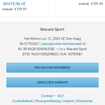
WHITE/BLUE
Oorspron
H
€
109.95
€
149.95
prijs
p
Oorspronkelijke
Huidige
€
139.95
€
150.00
was:
is
prijs
prijs
€149.95.
€
was:
is:
€150.00.
€139.95.
Macaré Sport
Het Kleine Loo 12, 2592 CE Den Haag
06-57792567 |
sales@online-tenniswinkel.nl
NL 88 INGB 0006363382 – t.n.v. Macaré Sport
BTW: NL001538209B32 | KvK: 60789581
INSCHRIJVEN NIEUWBRIEF
ANNULEREN AANKOOP
Contact
–
ALV
Cookiebeleid
|
Privacyverklaring
|
Imprint
|
Disclaimer